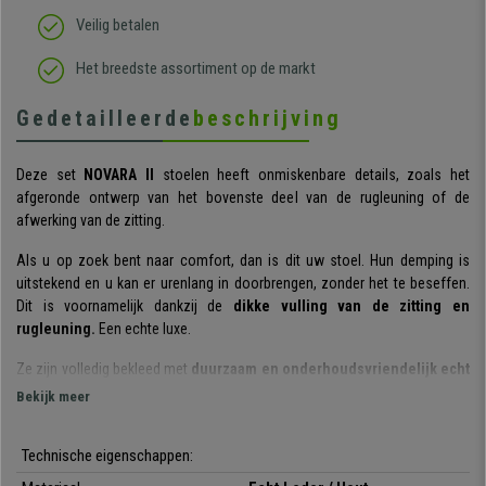
Veilig betalen
Het breedste assortiment op de markt
Gedetailleerde
beschrijving
Deze set
NOVARA II
stoelen heeft onmiskenbare details, zoals het
afgeronde ontwerp van het bovenste deel van de rugleuning of de
afwerking van de zitting.
Als u op zoek bent naar comfort, dan is dit uw stoel. Hun demping is
uitstekend en u kan er urenlang in doorbrengen, zonder het te beseffen.
Dit is voornamelijk dankzij de
dikke vulling van de zitting en
rugleuning.
Een echte luxe.
Ze zijn volledig bekleed met
duurzaam en onderhoudsvriendelijk echt
leder
. De bekleding erg zacht en aangenaam, en zal jarenlang in perfecte
Bekijk meer
staat meegaan omdat het leder van topkwaliteit is. Precies wat u zoekt in
uw eetkamerstoelen, die
een intensief dagelijks gebruik
hebben. Met
Technische eigenschappen:
deze set hoeft u zich geen zorgen te maken, het zijn stoelen voor de rest
van uw leven.