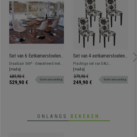
Set van 6 Eetkamerstoelen
Set van 4 eetkamerstoelen
TOM, Voet in Verchroomd
DALI, Prachtig Ontwerp,
Draaibaar 360º - Gewatteerd met
Prachtige set van DALI
Staal, in Beige Leder
Zwarte Bloemen, Zwarte
stiksels - Heel stabiele voet
[+Info]
eetkamerstoelen met massief
[+Info]
Poten
houten frame en poten bekleed
689,90 €
379,90 €
Gratis verzending
Gratis verzending
met hoogwaardige stof. Ook voor
529,90 €
249,90 €
in de woonkamer!
ONLANGS
BEKEKEN