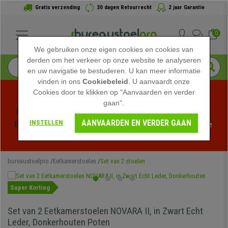
Gratis verzending
30 dagen Retourrecht
2 jaar Garantie
0
We gebruiken onze eigen cookies en cookies van
derden om het verkeer op onze website te analyseren
en uw navigatie te bestuderen. U kan meer informatie
vinden in ons
Cookiebeleid
. U aanvaardt onze
Cookies door te klikken op "Aanvaarden en verder
gaan".
Profiteer van de Zomeruitverkoop bij bureaustoelpro! 
AANVAARDEN EN VERDER GAAN
INSTELLEN
Exclusieve kortingen voor een beperkte tijd - 
Bekijk de 
actie
 -
bureaustoelpro
Eetkamerstoelen
Set van 2 stoelen
Super Korting
Set van 2 Eetkamerstoelen NOVARA II, in Zwart Echt
Leder, Donkerhouten Poten