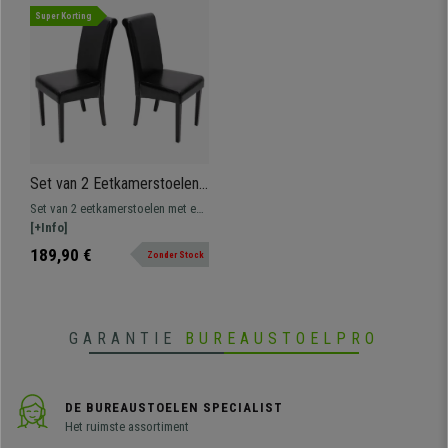
Super Korting
Set van 2 Eetkamerstoelen
NOVARA II, in Zwart Echt
Set van 2 eetkamerstoelen met een
Leder, Donkerhouten Poten
uniek en exclusief design
[+Info]
189,90 €
Zonder Stock
GARANTIE
BUREAUSTOELPRO
DE BUREAUSTOELEN SPECIALIST
Het ruimste assortiment