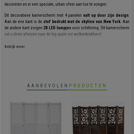
decoreren en er een speciale, urban sfeer aan toe te voegen.
Dit decoratieve kamerscherm met 4 panelen
valt op door zijn design
.
Aan de ene kant is de
stof bedrukt met de skyline van New York
. Aan
de andere kant zorgen
28 LED-lampjes
voor schittering. Dit kamerscherm
zal u doen afreizen naar de big apple vol wolkenkrabbers!
Hij is
gemaakt van materiaal van topkwaliteit
. Het frame is gemaakt van
Bekijk meer
beukenhout en is zeer stevig en stabiel. Hij is bekleed met
bedrukte stof
van 100% polyester
van hoge kwaliteit. Bovendien bevat hij een timer die
de LED verlichting automatisch uitschakelt na ongeveer 4 uur gebruik.
Een ander voordeel is dat hij
volledig gemonteerd wordt
geleverd
. Geen zorgen, u hoeft hem enkel uit de verpakking te halen en
AANBEVOLEN
PRODUCTEN
uit te vouwen om een grote ruimte onder te verdelen of een privéruimte te
creëren.
Kwaliteit en functionaliteit
met een vleugje
design en speciale glans
.
Zoals altijd, vindt u deze bij bureaustoelpro tegen de beste prijs.
•
Frame van beukenhout