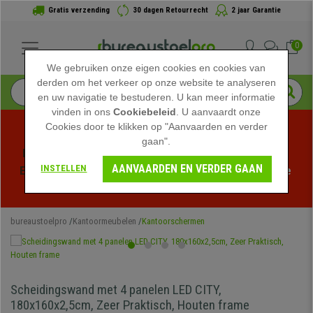
Gratis verzending
30 dagen Retourrecht
2 jaar Garantie
0
We gebruiken onze eigen cookies en cookies van
derden om het verkeer op onze website te analyseren
en uw navigatie te bestuderen. U kan meer informatie
vinden in ons
Cookiebeleid
. U aanvaardt onze
Cookies door te klikken op "Aanvaarden en verder
gaan".
Profiteer van de Zomeruitverkoop bij bureaustoelpro! 
AANVAARDEN EN VERDER GAAN
INSTELLEN
Exclusieve kortingen voor een beperkte tijd - 
Bekijk de 
actie
 -
bureaustoelpro
Kantoormeubelen
Kantoorschermen
Scheidingswand met 4 panelen LED CITY,
180x160x2,5cm, Zeer Praktisch, Houten frame