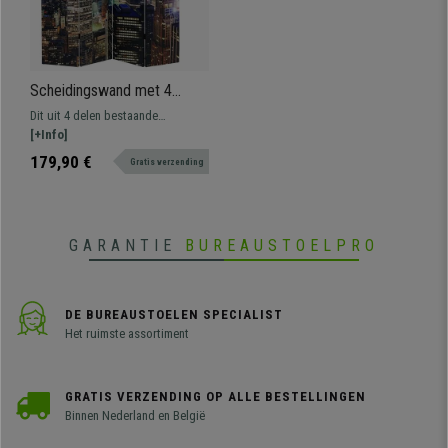
Scheidingswand met 4
panelen LED CITY,
Dit uit 4 delen bestaande
180x160x2,5cm, Zeer
kamerscherm LED CITY combineert
[+Info]
Praktisch, Houten frame
design en functionaliteit. Perfect
179,90 €
Gratis verzending
om ruimtes onder te verdelen en te
decoreren. Geeft een urban sfeer
aan een ruimte met zijn met
verlichte stadsgezicht.
GARANTIE
BUREAUSTOELPRO
DE BUREAUSTOELEN SPECIALIST
Het ruimste assortiment
GRATIS VERZENDING OP ALLE BESTELLINGEN
Binnen Nederland en België