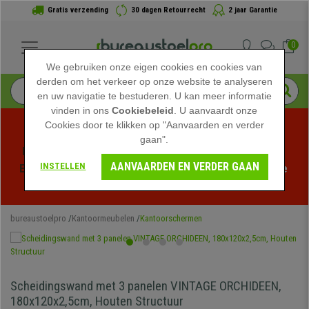
Gratis verzending
30 dagen Retourrecht
2 jaar Garantie
0
We gebruiken onze eigen cookies en cookies van
derden om het verkeer op onze website te analyseren
en uw navigatie te bestuderen. U kan meer informatie
vinden in ons
Cookiebeleid
. U aanvaardt onze
Cookies door te klikken op "Aanvaarden en verder
gaan".
Profiteer van de Zomeruitverkoop bij bureaustoelpro! 
AANVAARDEN EN VERDER GAAN
INSTELLEN
Exclusieve kortingen voor een beperkte tijd - 
Bekijk de 
actie
 -
bureaustoelpro
Kantoormeubelen
Kantoorschermen
Scheidingswand met 3 panelen VINTAGE ORCHIDEEN,
180x120x2,5cm, Houten Structuur