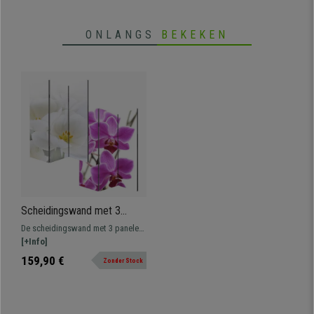
ONLANGS
BEKEKEN
Scheidingswand met 3
panelen VINTAGE
De scheidingswand met 3 panelen
ORCHIDEEN,
VINTAGE ORCHIDEEN geeft uw
[+Info]
180x120x2,5cm, Houten
werkruimte een natuursfeer.
159,90 €
Zonder Stock
Structuur
Daarnaast is hij ideaal voor het
indelen van ruimtes.