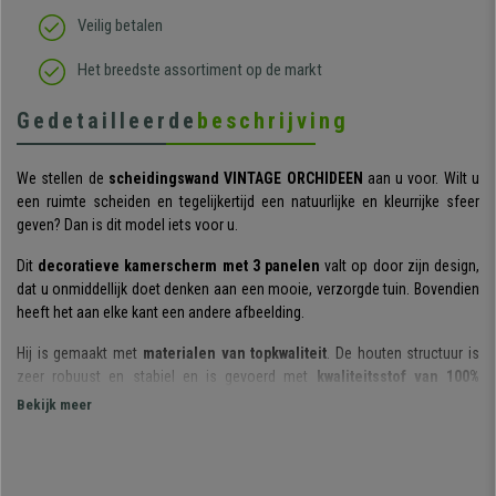
Veilig betalen
Het breedste assortiment op de markt
Gedetailleerde
beschrijving
We stellen de
scheidingswand VINTAGE ORCHIDEEN
aan u voor. Wilt u
een ruimte scheiden en tegelijkertijd een natuurlijke en kleurrijke sfeer
geven? Dan is dit model iets voor u.
Dit
decoratieve kamerscherm met 3 panelen
valt op door zijn design,
dat u onmiddellijk doet denken aan een mooie, verzorgde tuin. Bovendien
heeft het aan elke kant een andere afbeelding.
Hij is gemaakt met
materialen van topkwaliteit
. De houten structuur is
zeer robuust en stabiel en is gevoerd met
kwaliteitsstof van 100%
polyester.
Bekijk meer
Nog een voordeel:
Hij wordt volledig gemonteerd geleverd
. U hoeft
hem alleen maar uit te pakken en uit te klappen en klaar!