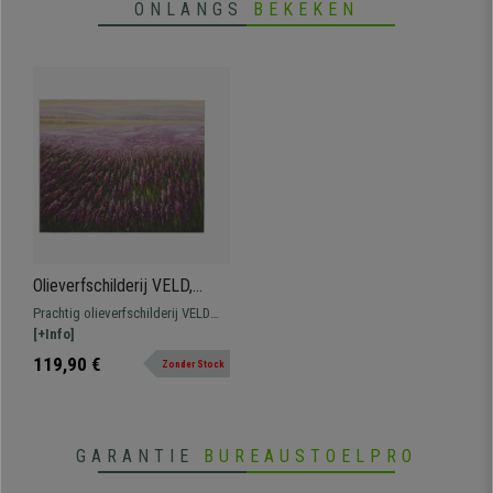
ONLANGS
BEKEKEN
Olieverfschilderij VELD,
Hand Geschilderd, 80x100
Prachtig olieverfschilderij VELD
cm
handgemaakt, perfect voor het
[+Info]
decoreren van werkomgevingen.
119,90 €
Zonder Stock
GARANTIE
BUREAUSTOELPRO