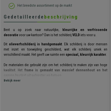
Het breedste assortiment op de markt
Gedetailleerde
beschrijving
Bent u op zoek naar natuurlijke,
kleurrijke en verfrissende
decoratie
voor uw kantoor? Dan is het schilderij
VELD
iets voor u.
Dit
olieverfschilderij is handgemaakt
. Elk schilderij is door mensen
met inzet en toewijding geschilderd, wat elk schilderij uniek en
verschillend maakt. Het geeft uw ruimte een
speciaal, kleurrijk karakter
.
De materialen die gebruikt zijn om het schilderij te maken zijn van hoge
kwaliteit. Het
frame is gemaakt van massief dennenhout en het
canvas bestaat uit polyester en katoen
.
Bekijk meer
Bovendien ontvangt u het schilderij
met bevestigingssysteem
zodat u
het meteen eenvoudig kan ophangen zodra u het thuis ontvangt.
Vul uw kamer met
kleuren
door dit spectaculaire schilderij aan de muur
te hangen. Het zal de aandacht trekken van al uw bezoek en klanten.