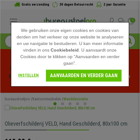
Gratis verzending
30 dagen Retourrecht
2 jaar Garantie
0
We gebruiken onze eigen cookies en cookies van
derden om het verkeer op onze website te analyseren
en uw navigatie te bestuderen. U kan meer informatie
vinden in ons
Cookiebeleid
. U aanvaardt onze
Cookies door te klikken op "Aanvaarden en verder
gaan".
Profiteer van de Zomeruitverkoop bij bureaustoelpro! 
AANVAARDEN EN VERDER GAAN
INSTELLEN
Exclusieve kortingen voor een beperkte tijd - 
Bekijk de 
actie
 -
bureaustoelpro
Kantoormeubelen
Wanddecoratie
Olieverfschilderij VELD, Hand Geschilderd, 80x100 cm