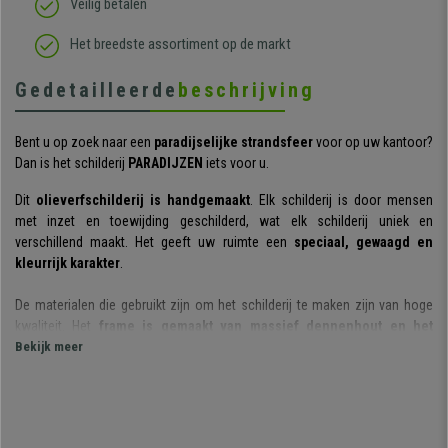
Veilig betalen
Het breedste assortiment op de markt
Gedetailleerde
beschrijving
Bent u op zoek naar een
paradijselijke strandsfeer
voor op uw kantoor?
Dan is het schilderij
PARADIJZEN
iets voor u.
Dit
olieverfschilderij is handgemaakt
. Elk schilderij is door mensen
met inzet en toewijding geschilderd, wat elk schilderij uniek en
verschillend maakt. Het geeft uw ruimte een
speciaal, gewaagd en
kleurrijk karakter
.
De materialen die gebruikt zijn om het schilderij te maken zijn van hoge
kwaliteit. Het
frame is gemaakt van massief dennenhout en het
canvas bestaat uit linnen en katoen
Bekijk meer
.
Bovendien ontvangt u het schilderij
met bevestigingssysteem
zodat u
het meteen kan ophangen zodra u het bij u thuis ontvangt.
Vul uw kamer met
zon, zee en strand
door dit spectaculaire schilderij