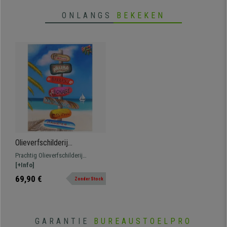
ONLANGS
BEKEKEN
Olieverfschilderij
PARADIJZEN, Hand
Prachtig Olieverfschilderij
Geschilderd 100x75 cm
PARADIJZEN. Handgemaakt,
[+Info]
perfect voor het decoreren van
69,90 €
Zonder Stock
werkruimtes.
GARANTIE
BUREAUSTOELPRO