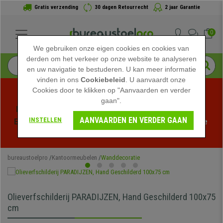
Gratis verzending
30 dagen Retourrecht
2 jaar Garantie
0
We gebruiken onze eigen cookies en cookies van
derden om het verkeer op onze website te analyseren
en uw navigatie te bestuderen. U kan meer informatie
vinden in ons
Cookiebeleid
. U aanvaardt onze
Cookies door te klikken op "Aanvaarden en verder
gaan".
Profiteer van de Zomeruitverkoop bij bureaustoelpro! 
AANVAARDEN EN VERDER GAAN
INSTELLEN
Exclusieve kortingen voor een beperkte tijd - 
Bekijk de 
actie
 -
bureaustoelpro
Kantoormeubelen
Wanddecoratie
Olieverfschilderij PARADIJZEN, Hand Geschilderd 100x75
cm