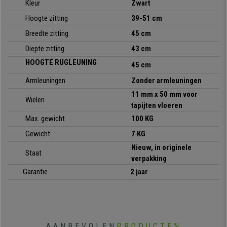
• Toplift hoogteverstelling
Kleur
Zwart
• Aangepast voor gebruik 4 uur per dag
Hoogte zitting
39-51 cm
• Ergonomische zitting en rugleuning
Breedte zitting
45 cm
• Geweldige vulling
• Exclusief ontwerp
Diepte zitting
43 cm
HOOGTE RUGLEUNING
45 cm
Armleuningen
Zonder armleuningen
11 mm x 50 mm voor
Wielen
tapijten vloeren
Max. gewicht
100 KG
Gewicht
7 KG
Nieuw, in originele
Staat
verpakking
Garantie
2 jaar
AANBEVOLEN
PRODUCTEN