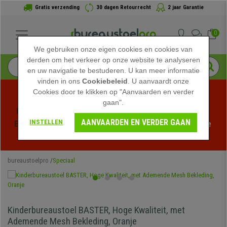
Gratis verzending
30 dagen Retourrecht
2 jaar Garantie
0
We gebruiken onze eigen cookies en cookies van
derden om het verkeer op onze website te analyseren
en uw navigatie te bestuderen. U kan meer informatie
vinden in ons
Cookiebeleid
. U aanvaardt onze
Cookies door te klikken op "Aanvaarden en verder
gaan".
Profiteer van de Zomeruitverkoop bij bureaustoelpro! 
AANVAARDEN EN VERDER GAAN
INSTELLEN
Exclusieve kortingen voor een beperkte tijd - 
Bekijk de 
actie
 -
bureaustoelpro
Speciaal
Kinderbureaustoel BASTER, Hoge Kwaliteit, met
Ademende Mesh Bekleding, Oranje