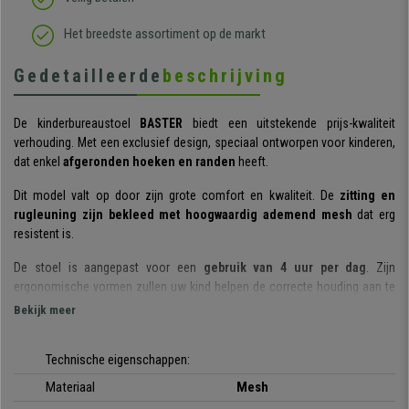
Het breedste assortiment op de markt
Gedetailleerde
beschrijving
De kinderbureaustoel
BASTER
biedt een uitstekende prijs-kwaliteit
verhouding. Met een exclusief design, speciaal ontworpen voor kinderen,
dat enkel
afgeronden hoeken en randen
heeft.
Dit model valt op door zijn grote comfort en kwaliteit. De
zitting en
rugleuning zijn bekleed met hoogwaardig ademend mesh
dat erg
resistent is.
De stoel is aangepast voor een
gebruik van 4 uur per dag
. Zijn
ergonomische vormen zullen uw kind helpen de correcte houding aan te
nemen. Hij bevordert een correcte groei en en vermijdt slechte
Bekijk meer
houdingen.
De stoel is gemaakt van hoogwaardige materialen zodat u zich geen
Technische eigenschappen:
zorgen hoeft te maken over zijn
robuustheid en stevigheid
.
Materiaal
Mesh