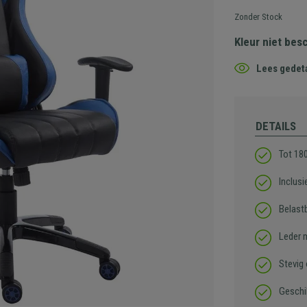
Zonder Stock
Kleur niet bes
Lees gedeta
DETAILS
Tot 180
Inclus
Belast
Leder 
Stevig
Geschik