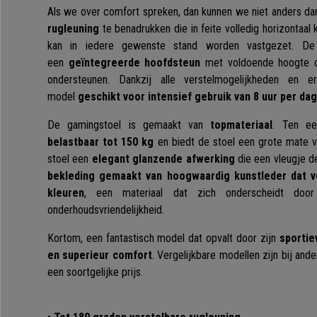
Als we over comfort spreken, dan kunnen we niet anders d
rugleuning
te benadrukken die in feite volledig horizontaal
kan in iedere gewenste stand worden vastgezet. De 
een
geïntegreerde hoofdsteun
met voldoende hoogte o
ondersteunen. Dankzij alle verstelmogelijkheden en 
model
geschikt voor intensief gebruik van 8 uur per dag
De gamingstoel is gemaakt van
topmateriaal
. Ten ee
belastbaar tot 150 kg
en biedt de stoel een grote mate va
stoel een
elegant glanzende afwerking
die een vleugje d
bekleding gemaakt van hoogwaardig kunstleder dat ver
kleuren
, een materiaal dat zich onderscheidt door
onderhoudsvriendelijkheid.
Kortom, een fantastisch model dat opvalt door zijn
sportie
en superieur comfort
. Vergelijkbare modellen zijn bij and
een soortgelijke prijs.