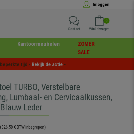
Inloggen
0
Contact
Winkelwagen
Kantoormeubelen
ZOMER
SALE
eperkte tijd - 
Bekijk de actie
 -
oel TURBO, Verstelbare
ng, Lumbaal- en Cervicaalkussen,
/Blauw Leder
(326,58 € BTW inbegrepen)