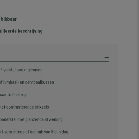
chikbaar
illeerde beschrijving
º verstelbare rugleuning
ief lumbaal- en cervicaalkussen
baar tot 150 kg
met contrasterende stiksels
 onderstel met glanzende afwerking
t voor intensief gebruik van 8 uur/dag