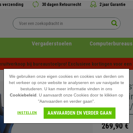
is verzending
30 dagen Retourrecht
2 jaar Garantie
Vergaderstoelen
Computerbureaus
ruitverkoop bij bureaustoelpro! Exclusieve kortingen voor een b
We gebruiken onze eigen cookies en cookies van derden om
het verkeer op onze website te analyseren en uw navigatie te
Gamingst
bestuderen. U kan meer informatie vinden in ons
Rugleuni
Cookiebeleid
. U aanvaardt onze Cookies door te klikken op
"Aanvaarden en verder gaan".
in Zwart
AANVAARDEN EN VERDER GAAN
INSTELLEN
269,90 €