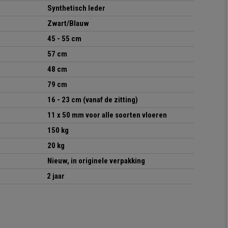
Synthetisch leder
Zwart/Blauw
45 - 55 cm
57 cm
48 cm
79 cm
16 - 23 cm (vanaf de zitting)
11 x 50 mm voor alle soorten vloeren
150 kg
20 kg
Nieuw, in originele verpakking
2 jaar