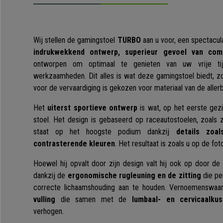
Wij stellen de gamingstoel
TURBO
aan u voor, een spectacu
indrukwekkend ontwerp, superieur gevoel van comf
ontworpen om optimaal te genieten van uw vrije ti
werkzaamheden. Dit alles is wat deze gamingstoel biedt, 
voor de vervaardiging is gekozen voor materiaal van de allerb
Het
uiterst sportieve ontwerp
is wat, op het eerste gez
stoel. Het design is gebaseerd op raceautostoelen, zoals 
staat op het hoogste podium dankzij
details zoa
contrasterende kleuren
. Het resultaat is zoals u op de fot
Hoewel hij opvalt door zijn design valt hij ook op door d
dankzij de
ergonomische rugleuning en de zitting
die pe
correcte lichaamshouding aan te houden. Vernoemenswaa
vulling
die samen met de
lumbaal- en cervicaalku
verhogen.