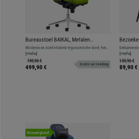
Bureaustoel BAIKAL, Metalen
Bezoeker
Onderstel, Verstelbare Armleuningen,
STOF, me
Moderne en comfortabele ergonomische stoel, het
Eetkamerstoe
Lendensteun, In Groene Stof
Zwarte P
perfecte model voor professioneel gebruik gezien
[+Info]
voor uw eet
[+Info]
zijn grote weerstand en comfort
comfortabel 
749,90 €
159,90 €
Gratis verzending
499,90 €
89,90 €
Nieuwigheid