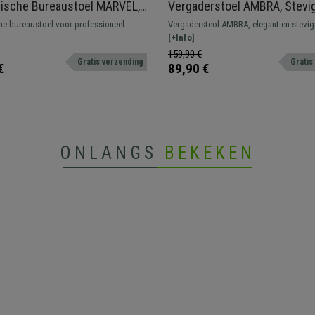
ische Bureaustoel MARVEL,
Vergaderstoel AMBRA, Stevi
der, Hoofdsteun en
Comfortabel, Zwarte Poten, 
e bureaustoel voor professioneel
Vergadersteol AMBRA, elegant en stevig
teun
Fluweel
 verstelbare rugleuning, lendensteun en
ideaal voor uw kantoor of voor uw bez
[+Info]
 armleuningen.
comfortabel te wachten. Verkrijgbaar in 
159,90 €
Gratis verzending
Gratis
€
89,90 €
ONLANGS
BEKEKEN