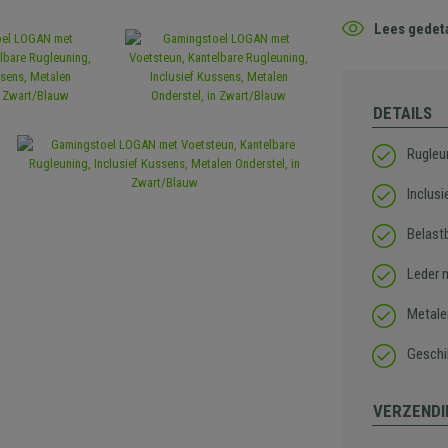
Lees gedeta
DETAILS
Rugleu
Inclus
Belast
Leder 
Metale
Geschi
VERZENDI