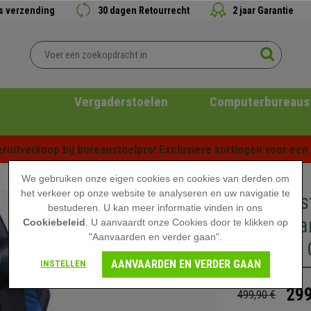
is verzending
30 dagen Retourrecht
2 jaar Garantie
Vergaderstoelen
Computerbureaus
ruitverkoop bij bureaustoelpro! Exclusieve kortingen voor een b
We gebruiken onze eigen cookies en cookies van derden om
het verkeer op onze website te analyseren en uw navigatie te
Gamingst
bestuderen. U kan meer informatie vinden in ons
Kantelbar
Cookiebeleid
. U aanvaardt onze Cookies door te klikken op
"Aanvaarden en verder gaan".
Metalen 
AANVAARDEN EN VERDER GAAN
INSTELLEN
299
499,90 €