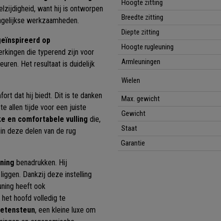
Hoogte zitting
elzijdigheid, want hij is ontworpen
Breedte zitting
 dagelijkse werkzaamheden.
Diepte zitting
geïnspireerd op
Hoogte rugleuning
rkingen die typerend zijn voor
Armleuningen
ren. Het resultaat is duidelijk
Wielen
fort dat hij biedt. Dit is te danken
Max. gewicht
te allen tijde voor een juiste
Gewicht
ke en comfortabele vulling
die,
Staat
 in deze delen van de rug
Garantie
uning
benadrukken. Hij
liggen. Dankzij deze instelling
uning heeft ook
et hoofd volledig te
oetensteun
, een kleine luxe om