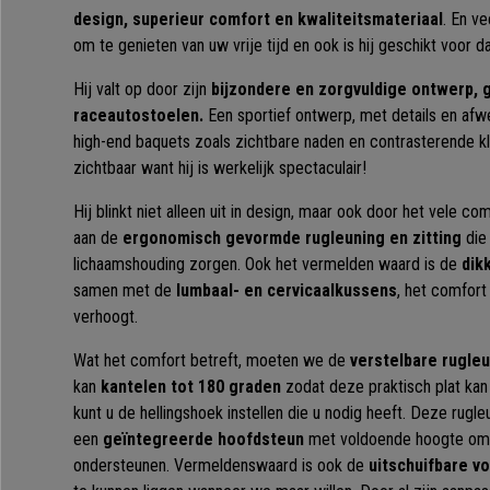
design, superieur comfort en kwaliteitsmateriaal
. En ve
om te genieten van uw vrije tijd en ook is hij geschikt voor
Hij valt op door zijn
bijzondere en zorgvuldige ontwerp, 
raceautostoelen.
Een sportief ontwerp, met details en afwe
high-end baquets zoals zichtbare naden en contrasterende kleu
zichtbaar want hij is werkelijk spectaculair!
Hij blinkt niet alleen uit in design, maar ook door het vele com
aan de
ergonomisch gevormde rugleuning en zitting
die 
lichaamshouding zorgen. Ook het vermelden waard is de
dik
samen met de
lumbaal- en cervicaalkussens
, het comfort
verhoogt.
Wat het comfort betreft, moeten we de
verstelbare rugle
kan
kantelen tot 180 graden
zodat deze praktisch plat kan 
kunt u de hellingshoek instellen die u nodig heeft. Deze rugle
een
geïntegreerde hoofdsteun
met voldoende hoogte om h
ondersteunen. Vermeldenswaard is ook de
uitschuifbare v