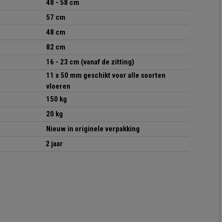
48 - 58 cm
57 cm
48 cm
82 cm
16 - 23 cm
(
vanaf de zitting
)
11 x 50 mm geschikt voor alle soorten
vloeren
150 kg
20 kg
Nieuw in originele verpakking
2 jaar