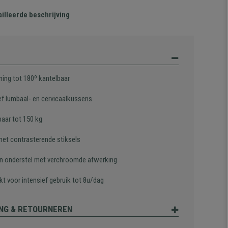
illeerde beschrijving
ning tot 180º kantelbaar
ief lumbaal- en cervicaalkussens
baar tot 150 kg
met contrasterende stiksels
n onderstel met verchroomde afwerking
kt voor intensief gebruik tot 8u/dag
NG & RETOURNEREN