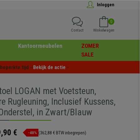
Inloggen
0
Contact
Winkelwagen
Kantoormeubelen
ZOMER
SALE
eperkte tijd - 
Bekijk de actie
 -
oel LOGAN met Voetsteun,
e Rugleuning, Inclusief Kussens,
Onderstel, in Zwart/Blauw
,90 €
(362,88 € BTW inbegrepen)
-40%