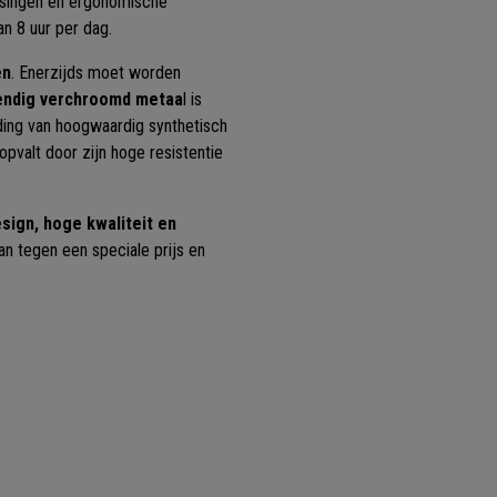
assingen en ergonomische
an 8 uur per dag.
en
. Enerzijds moet worden
tendig verchroomd metaa
l is
eding van hoogwaardig synthetisch
 opvalt door zijn hoge resistentie
esign, hoge kwaliteit en
an tegen een speciale prijs en