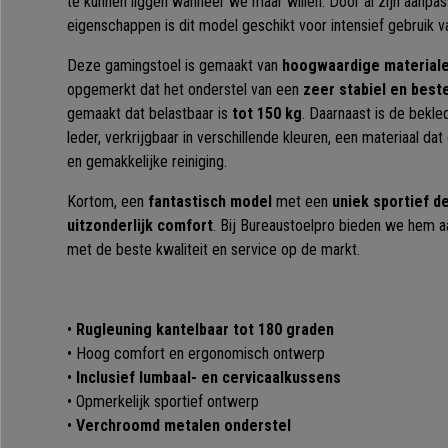
te kunnen liggen wanneer we maar willen. Door al zijn aanp
eigenschappen is dit model geschikt voor intensief gebruik v
Deze gamingstoel is gemaakt van
hoogwaardige material
opgemerkt dat het onderstel van een
zeer stabiel en bes
gemaakt dat belastbaar is
tot 150 kg
. Daarnaast is de bekl
leder, verkrijgbaar in verschillende kleuren, een materiaal dat
en gemakkelijke reiniging.
Kortom, een
fantastisch model
met een
uniek sportief d
uitzonderlijk comfort
. Bij Bureaustoelpro bieden we hem a
met de beste kwaliteit en service op de markt.
•
Rugleuning kantelbaar tot 180 graden
• Hoog comfort en ergonomisch ontwerp
•
Inclusief lumbaal- en cervicaalkussens
• Opmerkelijk sportief ontwerp
•
Verchroomd metalen onderstel