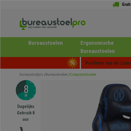
Grat
Bureaustoelen
Ergonomische
Bureaustoelen
Profiteer van de Zome
bureaustoelpro
Bureaustoelen
Computerstoelen
Dagelijks
Gebruik 8
uur