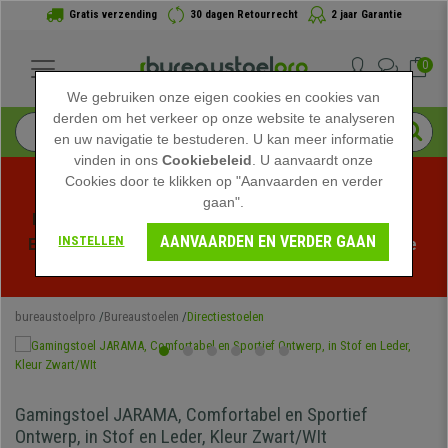
Gratis verzending
30 dagen Retourrecht
2 jaar Garantie
0
We gebruiken onze eigen cookies en cookies van
derden om het verkeer op onze website te analyseren
en uw navigatie te bestuderen. U kan meer informatie
vinden in ons
Cookiebeleid
. U aanvaardt onze
Cookies door te klikken op "Aanvaarden en verder
gaan".
Profiteer van de Zomeruitverkoop bij bureaustoelpro! 
AANVAARDEN EN VERDER GAAN
INSTELLEN
Exclusieve kortingen voor een beperkte tijd - 
Bekijk de 
actie
 -
bureaustoelpro
Bureaustoelen
Directiestoelen
Gamingstoel JARAMA, Comfortabel en Sportief
Ontwerp, in Stof en Leder, Kleur Zwart/WIt