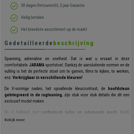
30 dagen Retourrecht, 2 jaar Garantie
Veilig betalen
Het breedste assortiment op de markt
Gedetailleerde
beschrijving
Spanning, adrenaline en snelheid. Dat is wat u ervaart in deze
comfortabele
JARAMA
sportstoel. Dankzij de aansluitende vormen en de
vulling is het de perfecte stoel om te gamen, films te kijken, te werken,
enz.
Verkrijgbaar in verschillende kleuren!
De V-vormige naden, het opvallende kleurcontrast, de
hoofdsteun
geïntegreerd in de rugleuning
, zijn stuk voor stuk details die dit een
exclusief model maken.
Hij is bekleed met
synthetisch leder en ademende mesh
, beide
resistente en gemakkelijk te onderhouden materialen. Dankzij de
Bekijk meer
aangename stof en goede ventilatie zal u urenlang kunnen genieten van
deze stoel.