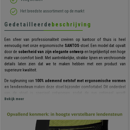
Het breedste assortiment op de markt
Gedetailleerde
beschrijving
Een sfeer van professionaliteit creëren op kantoor of thuis is heel
eenvoudig met onze ergonomische
SANTOS
-stoel. Een model dat opvalt
door de
soberheid van zijn elegante ontwerp
en tegelijkertijd een hoge
mate van comfort biedt. Met aantrekkelijke, strakke lijnen en verchroomde
details laten zien dat we te maken hebben met een product van
superieure kwaliteit.
De rugleuning van
100% ademend netstof met ergonomische vormen
en lendensteun
maken deze stoel bijzonder comfortabel. Dit onderdeel
van de stoel is speciaal ontworpen zodat de rug optimaal wordt
ondersteund voornamelijk door de in hoogte verstelbare lendesteun.
Bekijk meer
De technologie die wordt aangeboden in het
kantelmechanisme
is
typerend voor een
high-end model
. Het is voorzien van
een
synchroonmechanisme met verschillende
vergrendelingsstanden.
Een functie met een dubbel voordeel: meer