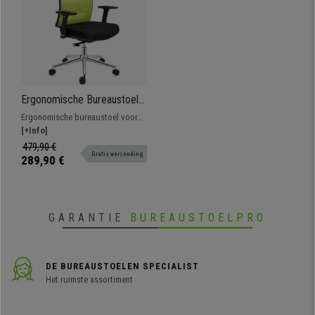
Ergonomische Bureaustoel
SANTOS, Professioneel
Ergonomische bureaustoel voor
Gebruik 8 uur, Elegant
intensief professioneel gebruik.
[+Info]
Ontwerp, Groen
Uitstekende kwaliteit, met
479,90 €
Gratis verzending
verchroomd aluminium elementen.
289,90 €
GARANTIE
BUREAUSTOELPRO
DE BUREAUSTOELEN SPECIALIST
Het ruimste assortiment