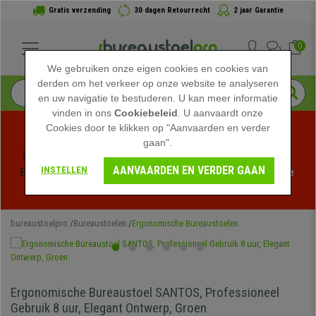
Gratis verzending
30 dagen Retourrecht
2 jaar Garantie
0
We gebruiken onze eigen cookies en cookies van
derden om het verkeer op onze website te analyseren
en uw navigatie te bestuderen. U kan meer informatie
vinden in ons
Cookiebeleid
. U aanvaardt onze
Cookies door te klikken op "Aanvaarden en verder
gaan".
Profiteer van de Zomeruitverkoop bij bureaustoelpro! 
AANVAARDEN EN VERDER GAAN
INSTELLEN
Exclusieve kortingen voor een beperkte tijd - 
Bekijk de 
actie
 -
bureaustoelpro
Bureaustoelen
Ergonomische Bureaustoelen
Ergonomische Bureaustoel SANTOS, Professioneel
Gebruik 8 uur, Elegant Ontwerp, Groen