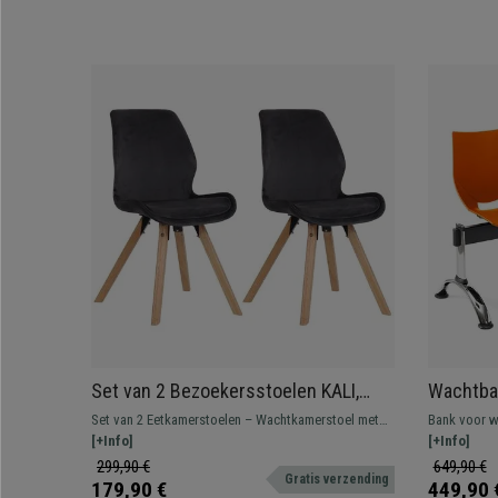
Set van 2 Bezoekersstoelen KALI,
Wachtban
Poten van Beukenhout, Gestoffeerde
Metalen 
Set van 2 Eetkamerstoelen – Wachtkamerstoel met
Bank voor w
Zitting, Donkergrijs Fluweel
Kunstst
een modern en levendig design met houten poten.
[+Info]
158x50 cm en
[+Info]
Diverse uitvoeringen en kleuren leverbaar.
Zeer resiste
299,90 €
649,90 €
Gratis verzending
verschillend
179,90 €
449,90 