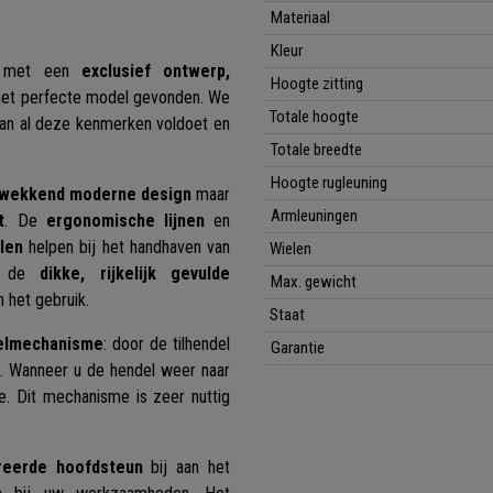
Materiaal
Kleur
el met een
exclusief ontwerp,
Hoogte zitting
 het perfecte model gevonden. We
Totale hoogte
aan al deze kenmerken voldoet en
Totale breedte
Hoogte rugleuning
gwekkend moderne design
maar
Armleuningen
t
. De
ergonomische lijnen
en
len
helpen bij het handhaven van
Wielen
 de
dikke, rijkelijk gevulde
Max. gewicht
 het gebruik.
Staat
elmechanisme
: door de tilhendel
Garantie
. Wanneer u de hendel weer naar
ie. Dit mechanisme is zeer nuttig
reerde hoofdsteun
bij aan het