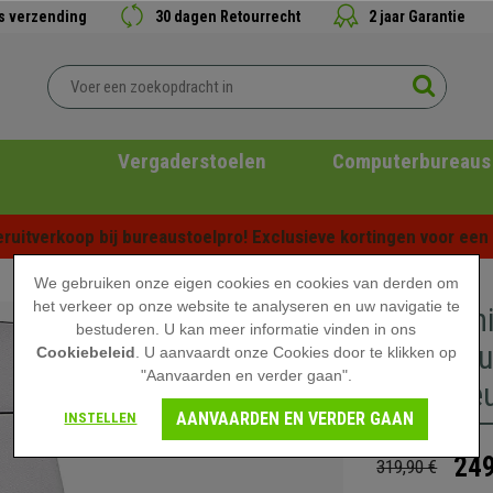
is verzending
30 dagen Retourrecht
2 jaar Garantie
Vergaderstoelen
Computerbureaus
ruitverkoop bij bureaustoelpro! Exclusieve kortingen voor een b
We gebruiken onze eigen cookies en cookies van derden om
het verkeer op onze website te analyseren en uw navigatie te
Ergonomi
bestuderen. U kan meer informatie vinden in ons
Spectacu
Cookiebeleid
. U aanvaardt onze Cookies door te klikken op
"Aanvaarden en verder gaan".
in de Kle
AANVAARDEN EN VERDER GAAN
INSTELLEN
249
319,90 €