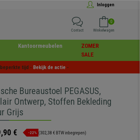
Inloggen
0
Contact
Winkelwagen
Kantoormeubelen
ZOMER
SALE
eperkte tijd - 
Bekijk de actie
 -
sche Bureaustoel PEGASUS,
lair Ontwerp, Stoffen Bekleding
ur Grijs
,90 €
(302,38 € BTW inbegrepen)
-22%