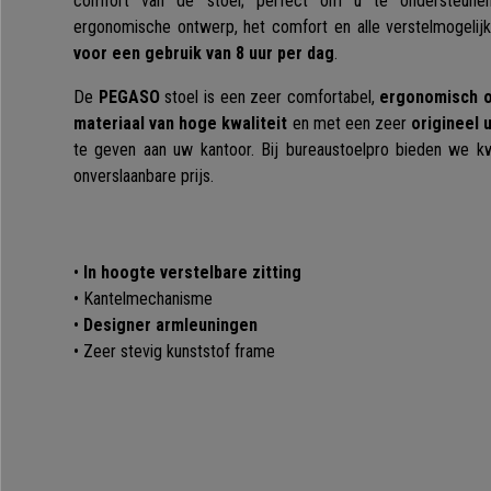
comfort van de stoel; perfect om u te ondersteune
ergonomische ontwerp, het comfort en alle verstelmogeli
voor een gebruik van 8 uur per dag
.
De
PEGASO
stoel is een zeer comfortabel,
ergonomisch 
materiaal van hoge kwaliteit
en met een zeer
origineel u
te geven aan uw kantoor. Bij bureaustoelpro bieden we kw
onverslaanbare prijs.
•
In hoogte verstelbare zitting
• Kantelmechanisme
•
Designer armleuningen
• Zeer stevig kunststof frame