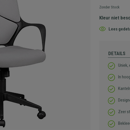
Zonder Stock
Kleur niet bes
Lees gedeta
DETAILS
Uniek,
In hoog
Kante
Design
Zeer st
Beklee