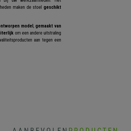
n bij uw werkzaamheden. Het
jkheden maken de stoel
geschikt
ontworpen model
,
gemaakt van
iterlijk
om een andere uitstraling
aliteitsproducten aan tegen een
AANBEVOLEN
PRODUCTEN