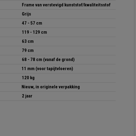
Frame van verstevigd kunststof/kwaliteitsstof
Grijs
47 - 57 cm
119 - 129 cm
63 cm
79 cm
68 - 78 cm (vanaf de grond)
11 mm (voor tapijtvloeren)
120 kg
Nieuw, in originele verpakking
2 jaar