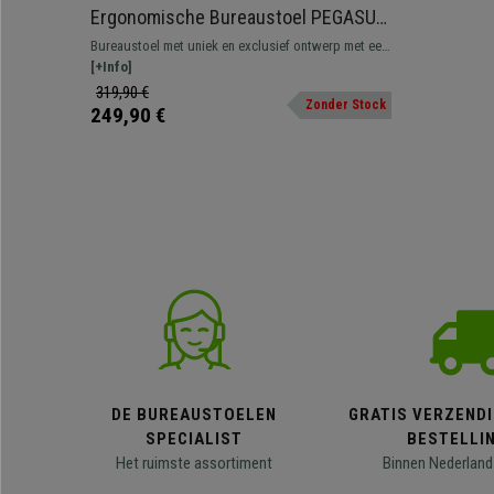
Ergonomische Bureaustoel PEGASUS,
Spectaculair Ontwerp, Stoffen
Bureaustoel met uniek en exclusief ontwerp met een
Bekleding in de Kleur Grijs
dikke vulling en bekleed met kwaliteitsstof.
[+Info]
319,90 €
Zonder Stock
249,90 €
DE BUREAUSTOELEN
GRATIS VERZENDI
SPECIALIST
BESTELLI
Het ruimste assortiment
Binnen Nederland 