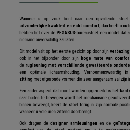
Wanneer u op zoek bent naar een opvallende sto
uitzonderlijke kwaliteit en écht comfort
, dan heeft u nu
hebben het over de
PEGASUS
-bureaustoel, een model dat 
niemand onverschillig zal laten.
Dit model valt op het eerste gezicht op door zijn
verbazin
ook in het bijzonder door zijn
hoge mate van comfor
de
rugleuning met verschillende gewatteerde onderde
een optimale lichaamshouding. Vernoemenswaardig is
zitting
met afgeronde vormen die zeer aangenaam zal zijn in
Een ander aspect dat moet worden opgemerkt is het
kant
naar buiten te bewegen wordt het mechanisme geactiveerd
binnen beweegt, keert de stoel terug in zijn normale posit
wanneer u vele uren zittend doorbrengt.
Ook dragen de
designer armleuningen
en de
geïnteg