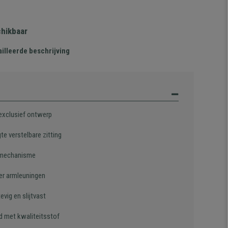
chikbaar
illeerde beschrijving
 exclusief ontwerp
te verstelbare zitting
lmechanisme
er armleuningen
evig en slijtvast
d met kwaliteitsstof