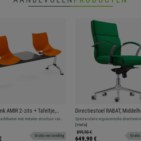
k AMIR 2-zits + Tafeltje,
Directiestoel RABAT, Middel
Structuur, in Oranje
Rugleuning, in Stof,
achtkamer met metalen structuur van
Spectaculaire ergonomische directiesto
of
Kantelmechanisme, Groen
 design zitting van stevig kunststof.
kantelmechanisme. Onberispelijk ontwer
[+Info]
nt en comfortabel. Verkrijgbaar in
afwerking. Luxe en comfort voor de best
899,90 €
Gratis verzending
Gratis
e kleuren en configuraties.
€
649,90 €