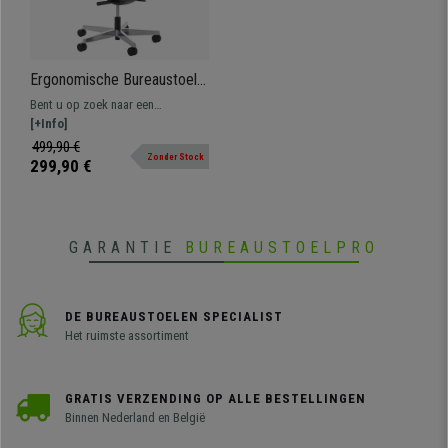
Ergonomische Bureaustoel
NIJL PRO, 100% verstelbaar,
Bent u op zoek naar een
Uitstekende Kwaliteit,
kwaliteitsstoel waar niets aan
[+Info]
Gebruik 8 uur, Groen
ontbreekt? Dit model is volledig
499,90 €
Zonder Stock
verstelbaar en voldoet aan strenge
299,90 €
kwaliteitseisen. Alleen bij
bureaustoelpro!
GARANTIE
BUREAUSTOELPRO
DE BUREAUSTOELEN SPECIALIST
Het ruimste assortiment
GRATIS VERZENDING OP ALLE BESTELLINGEN
Binnen Nederland en België