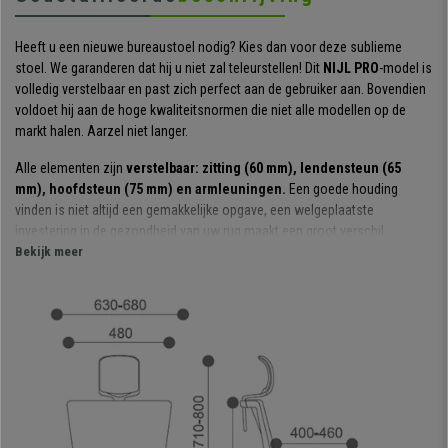
Heeft u een nieuwe bureaustoel nodig? Kies dan voor deze sublieme
stoel. We garanderen dat hij u niet zal teleurstellen! Dit
NIJL PRO
-model is
volledig verstelbaar en past zich perfect aan de gebruiker aan. Bovendien
voldoet hij aan de hoge kwaliteitsnormen die niet alle modellen op de
markt halen. Aarzel niet langer.
Alle elementen zijn
verstelbaar: zitting (60 mm), lendensteun (65
mm), hoofdsteun (75 mm) en armleuningen.
Een goede houding
vinden is niet altijd een gemakkelijke opgave, een welgeplaatste
investering in de gezondheid van uw rug maakt een groot verschil.
Bekijk meer
Hij beschikt over een
synchroon kantelmechanisme
met individuele
aanpassing aan het gewicht van de gebruiker. Dankzij de geavanceerde
technologie
past de kantelweerstand van de rugleuning zich
automatisch aan het lichaamsgewicht aan
. De instelhoek is 20º en
heeft 4 vergrendelingsstanden.
De materialen die voor de vervaardiging zijn gebruikt, zijn speciaal
uitgekozen om u een buitengewone gebruikerservaring te bieden.
De
ademende mesh rugleuning en de zitting met dikke