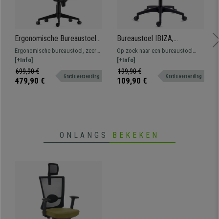
Ergonomische Bureaustoel
Bureaustoel IBIZA,
PIERO, In Blauw Leder, Met
Comfortabel en Resistent,
Ergonomische bureaustoel, zeer
Op zoek naar een bureaustoel
Hoofdsteun en Verstelbare
Lendensteun,
comfortabel, met dikke vulling en
[+Info]
tegen een goede prijs en zonder
[+Info]
Armleuningen
Kantelmechanisme, Grijs
verstelbare armleuningen.
ergens op in te leveren? Dit model
699,90 €
199,90 €
Gratis verzending
Gratis verzending
Maximaal comfort, geschikt voor
bevat een lendensteun en is zeer
479,90 €
109,90 €
intensief gebruik.
comfortabel en robuust.
ONLANGS
BEKEKEN