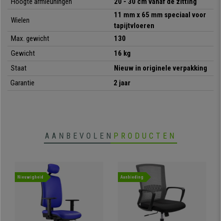
Hoogte armleuningen
20 - 30 cm vanaf de zitting
11 mm x 65 mm speciaal voor
Wielen
tapijtvloeren
Max. gewicht
130
Gewicht
16 kg
Staat
Nieuw in originele verpakking
Garantie
2 jaar
AANBEVOLEN
PRODUCTEN
Nieuwigheid
Aanbieding