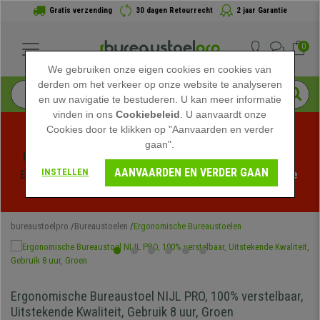
Gratis verzending
30 dagen Retourrecht
2 jaar Garantie
0
We gebruiken onze eigen cookies en cookies van
derden om het verkeer op onze website te analyseren
en uw navigatie te bestuderen. U kan meer informatie
vinden in ons
Cookiebeleid
. U aanvaardt onze
Cookies door te klikken op "Aanvaarden en verder
gaan".
Profiteer van de Zomeruitverkoop bij bureaustoelpro! 
AANVAARDEN EN VERDER GAAN
INSTELLEN
Exclusieve kortingen voor een beperkte tijd - 
Bekijk de 
actie
 -
bureaustoelpro
Bureaustoelen
Ergonomische Bureaustoelen
Ergonomische Bureaustoel NIJL PRO, 100% verstelbaar,
Uitstekende Kwaliteit, Gebruik 8 uur, Groen