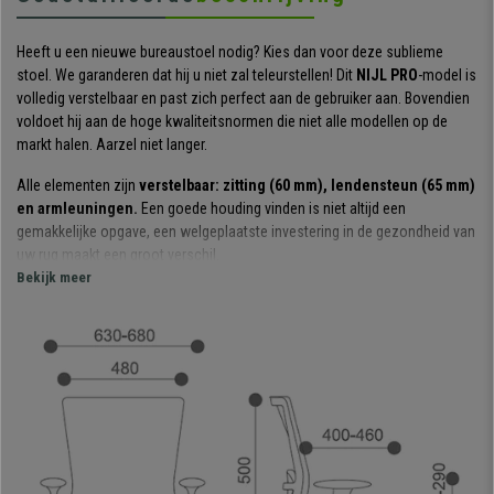
Heeft u een nieuwe bureaustoel nodig? Kies dan voor deze sublieme
stoel. We garanderen dat hij u niet zal teleurstellen! Dit
NIJL PRO
-model is
volledig verstelbaar en past zich perfect aan de gebruiker aan. Bovendien
voldoet hij aan de hoge kwaliteitsnormen die niet alle modellen op de
markt halen. Aarzel niet langer.
Alle elementen zijn
verstelbaar: zitting (60 mm), lendensteun (65 mm)
en armleuningen.
Een goede houding vinden is niet altijd een
gemakkelijke opgave, een welgeplaatste investering in de gezondheid van
uw rug maakt een groot verschil.
Bekijk meer
Hij beschikt over een
synchroon kantelmechanisme
met individuele
aanpassing aan het gewicht van de gebruiker. Dankzij de geavanceerde
technologie
past de kantelweerstand van de rugleuning zich
automatisch aan het lichaamsgewicht aan
. De instelhoek is 20º en
heeft 4 vergrendelingsstanden.
De materialen die voor de vervaardiging zijn gebruikt, zijn speciaal
uitgekozen om u een buitengewone gebruikerservaring te bieden.
De
ademende mesh rugleuning en de zitting met dikke