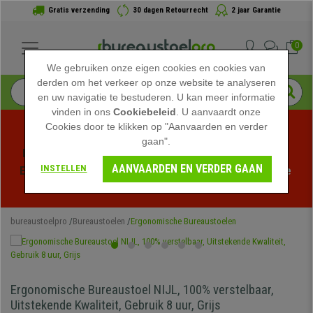
Gratis verzending
30 dagen Retourrecht
2 jaar Garantie
0
We gebruiken onze eigen cookies en cookies van
derden om het verkeer op onze website te analyseren
en uw navigatie te bestuderen. U kan meer informatie
vinden in ons
Cookiebeleid
. U aanvaardt onze
Cookies door te klikken op "Aanvaarden en verder
gaan".
Profiteer van de Zomeruitverkoop bij bureaustoelpro! 
AANVAARDEN EN VERDER GAAN
INSTELLEN
Exclusieve kortingen voor een beperkte tijd - 
Bekijk de 
actie
 -
bureaustoelpro
Bureaustoelen
Ergonomische Bureaustoelen
Ergonomische Bureaustoel NIJL, 100% verstelbaar,
Uitstekende Kwaliteit, Gebruik 8 uur, Grijs