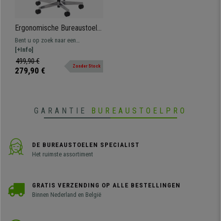
Ergonomische Bureaustoel
NIJL, 100% verstelbaar,
Bent u op zoek naar een
Uitstekende Kwaliteit,
kwaliteitsstoel waar niets aan
[+Info]
Gebruik 8 uur, Grijs
ontbreekt? Dit model is volledig
499,90 €
Zonder Stock
verstelbaar en voldoet aan strenge
279,90 €
kwaliteitseisen. Alleen bij
bureaustoelpro!
GARANTIE
BUREAUSTOELPRO
DE BUREAUSTOELEN SPECIALIST
Het ruimste assortiment
GRATIS VERZENDING OP ALLE BESTELLINGEN
Binnen Nederland en België