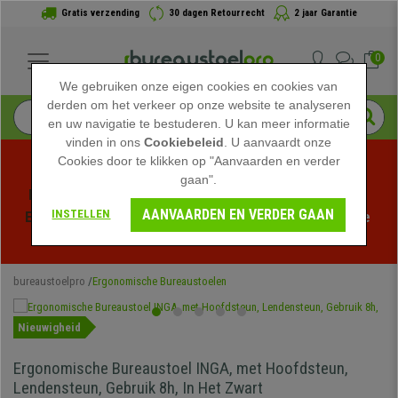
Gratis verzending
30 dagen Retourrecht
2 jaar Garantie
0
We gebruiken onze eigen cookies en cookies van
derden om het verkeer op onze website te analyseren
en uw navigatie te bestuderen. U kan meer informatie
vinden in ons
Cookiebeleid
. U aanvaardt onze
Cookies door te klikken op "Aanvaarden en verder
gaan".
Profiteer van de Zomeruitverkoop bij bureaustoelpro! 
AANVAARDEN EN VERDER GAAN
INSTELLEN
Exclusieve kortingen voor een beperkte tijd - 
Bekijk de 
actie
 -
bureaustoelpro
Ergonomische Bureaustoelen
Nieuwigheid
Ergonomische Bureaustoel INGA, met Hoofdsteun,
Lendensteun, Gebruik 8h, In Het Zwart