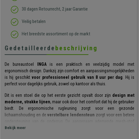
30 dagen Retourrecht, 2 jaar Garantie
Veilig betalen
Het breedste assortiment op de markt
Gedetailleerde
beschrijving
De bureaustoel
INGA
is een praktisch en veelzijdig model met
ergonomisch design. Dankzij zijn comfort en aanpassingsmogelijkheden
is hij geschikt
voor professioneel gebruik van 8 uur per dag
. Hij is
perfect voor dagelijks gebruik, zowel op kantoor als thuis.
Dit is een stoel die op het eerste gezicht opvalt door zijn
design met
moderne, strakke lijnen
, maar ook door het comfort dat hij de gebruiker
biedt. De ergonomische rugleuning zorgt voor een gezonde
lichaamshouding en de
verstelbare lendensteun
zorgt voor een betere
ondersteuning van de onderrug. De aangenaam ademende mesh-stof
verhoogt het gevoel van
Bekijk meer
comfort
.