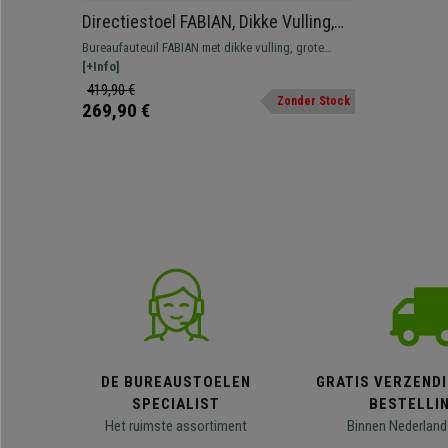
Directiestoel FABIAN, Dikke Vulling,
Kantelmechanisme, in Zwart Leder
Bureaufauteuil FABIAN met dikke vulling, grote
hoofdsteun en lendensteun geïntegreerd in de
[+Info]
rugleuning.
419,90 €
Zonder Stock
269,90 €
DE BUREAUSTOELEN
GRATIS VERZENDI
SPECIALIST
BESTELLI
Het ruimste assortiment
Binnen Nederland 