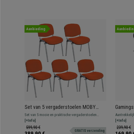
Aanbieding
Aanbiedin
Set van 5 vergaderstoelen MOBY
Gamingst
BASE, Comfortabel en praktisch,
Rugleuni
Set van 5 mooie en praktische vergaderstoelen
Aantrekkelij
Ongelooflijke Prijs, Kleur Oranje en
Zwart/B
MOBY BASE, een typische vergaderstoel om in
[+Info]
uiterst comf
[+Info]
Grijze Poten
wacht- of vergaderruimtes te plaatsen voor klanten
599,90 €
239,90 €
GRATIS verzending
of bezoekers.
389,90 €
169,90 