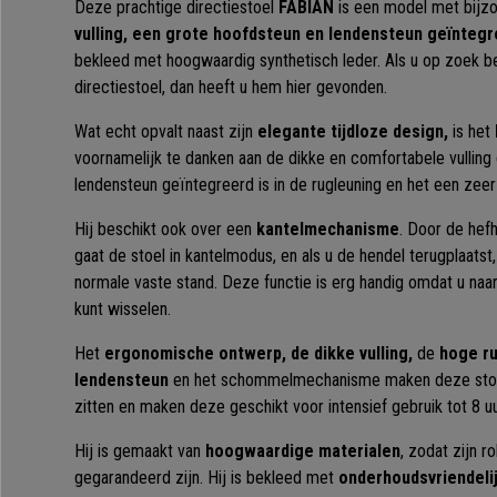
Deze prachtige directiestoel
FABIAN
is een model met bijz
vulling, een grote hoofdsteun en lendensteun geïntegr
bekleed met hoogwaardig synthetisch leder. Als u op zoek be
directiestoel, dan heeft u hem hier gevonden.
Wat echt opvalt naast zijn
elegante tijdloze design,
is het
voornamelijk te danken aan de dikke en comfortabele vullin
lendensteun geïntegreerd is in de rugleuning en het een zee
Hij beschikt ook over een
kantelmechanisme
. Door de hef
gaat de stoel in kantelmodus, en als u de hendel terugplaatst,
normale vaste stand. Deze functie is erg handig omdat u na
kunt wisselen.
Het
ergonomische ontwerp, de dikke vulling,
de
hoge r
lendensteun
en het schommelmechanisme maken deze stoel 
zitten en maken deze geschikt voor intensief gebruik tot 8 u
Hij is gemaakt van
hoogwaardige materialen
, zodat zijn r
gegarandeerd zijn. Hij is bekleed met
onderhoudsvriendelij