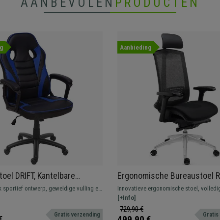
AANBEVOLEN
PRODUCTEN
g
Aanbieding
oel DRIFT, Kantelbare
Ergonomische Bureaustoel 
ng, Sportief Ontwerp, in
Comfortabel, Volledig Verstel
k sportief ontwerp, geweldige vulling en
Innovatieve ergonomische stoel, volledi
lauw Leder
Mesh, in het Grijs
ortabel voor uren gamingplezier!
verstelbaar en gecertificeerd voor profe
[+Info]
intensief gebruik. In twee kleuren beschi
729,90 €
Gratis verzending
Gratis
€
499,90 €