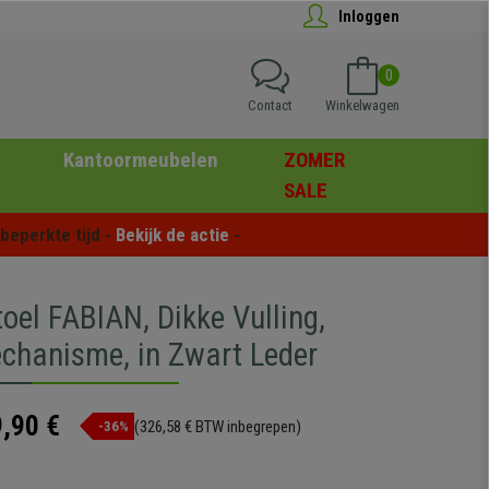
Inloggen
0
Contact
Winkelwagen
Kantoormeubelen
ZOMER
SALE
eperkte tijd - 
Bekijk de actie
 -
toel FABIAN, Dikke Vulling,
chanisme, in Zwart Leder
,90 €
(326,58 € BTW inbegrepen)
-36%