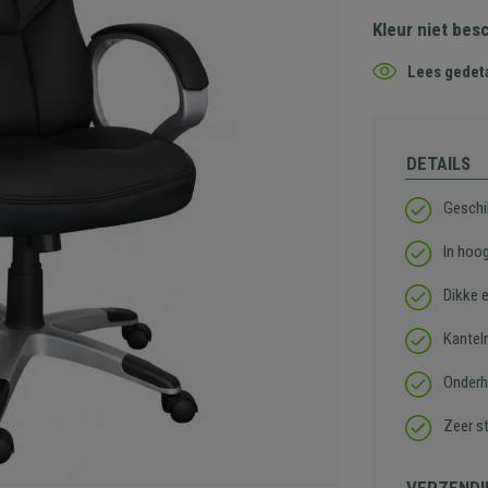
Kleur niet bes
Lees gedeta
DETAILS
Geschi
In hoog
Dikke 
Kantel
Onderho
Zeer st