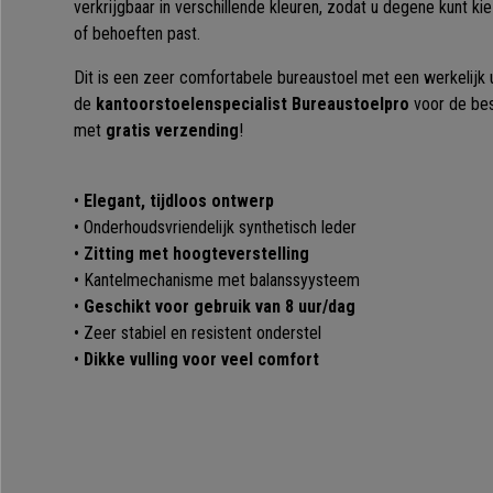
verkrijgbaar in verschillende kleuren, zodat u degene kunt k
of behoeften past.
Dit is een zeer comfortabele bureaustoel met een werkelijk u
de
kantoorstoelenspecialist Bureaustoelpro
voor de bes
met
gratis
verzending
!
•
Elegant, tijdloos ontwerp
• Onderhoudsvriendelijk synthetisch leder
•
Zitting met hoogteverstelling
• Kantelmechanisme met balanssyysteem
•
Geschikt voor gebruik van 8 uur/dag
• Zeer stabiel en resistent onderstel
•
Dikke vulling voor veel comfort