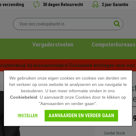
is verzending
30 dagen Retourrecht
2 jaar Garantie
Vergaderstoelen
Computerbureaus
ruitverkoop bij bureaustoelpro! Exclusieve kortingen voor een b
We gebruiken onze eigen cookies en cookies van derden om
het verkeer op onze website te analyseren en uw navigatie te
Directies
bestuderen. U kan meer informatie vinden in ons
Kantelme
Cookiebeleid
. U aanvaardt onze Cookies door te klikken op
"Aanvaarden en verder gaan".
AANVAARDEN EN VERDER GAAN
INSTELLEN
269
419,90 €
Zonder Stock