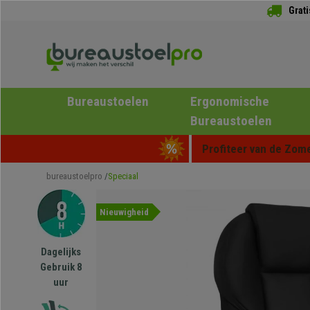
Grat
Bureaustoelen
Ergonomische
Bureaustoelen
Profiteer van de Zome
bureaustoelpro
Speciaal
Nieuwigheid
Dagelijks
Gebruik 8
uur