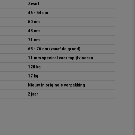
Zwart
46 - 54 cm
50 cm
48 cm
71 cm
68 - 76 cm
(vanaf de grond)
11 mm speciaal voor tapijtvloeren
12
0
kg
17
kg
Nieuw in originele verpakking
2 jaar