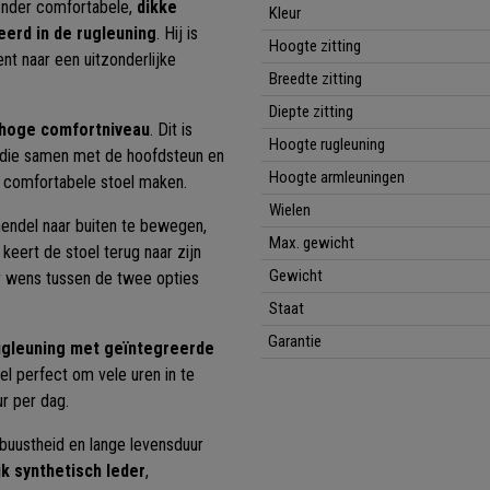
onder comfortabele,
dikke
Kleur
eerd in de rugleuning
. Hij is
Hoogte zitting
nt naar een uitzonderlijke
Breedte zitting
Diepte zitting
hoge comfortniveau
. Dit is
Hoogte rugleuning
g die samen met de hoofdsteun en
Hoogte armleuningen
r comfortabele stoel maken.
Wielen
hendel naar buiten te bewegen,
Max. gewicht
 keert de stoel terug naar zijn
Gewicht
ar wens tussen de twee opties
Staat
Garantie
ugleuning met geïntegreerde
perfect om vele uren in te
ur per dag.
obuustheid en lange levensduur
k synthetisch leder
,