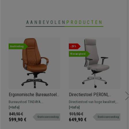
verstellen. Bovendien beschikt de stoel over een
exclusief
kantelmechanisme
waarbij het zelfs mogelijk is om de
spanning of
intensiteit
waarmee de rugleuning achterover kantelt,
in te stellen
.
AANBEVOLEN
PRODUCTEN
Dankzij het ergonomische ontwerp, de bekleding, het
synchroonmechanisme en de verstelmogelijkheden is deze bureaustoel
geschikt voor intensief gebruik van 8 uur per dag
. De perfecte
bondgenoot voor lange werkdagen.
Aanbieding
-29%
Er valt niet over te twisten dat het hier gaat om een kwaliteitsproduct met
Nieuwigheid
een prachtig ontwerp en een zorgvuldige afwerking.
Bij andere
aanbieders op de markt zijn bureaustoelen met deze mate van
exclusiviteit, comfort en gemaakt van topkwaliteitmateriaal niet voor
een soortgelijke prijs verkrijgbaar.
Bij bureaustoelpro bieden we de
beste prijs en de beste service.
Ergonomische Bureaustoel
Directiestoel PERONI,
TINDAYA, Exclusief
Elegant, Modern Ontwerp,
Bureaustoel TINDAYA.
Directiestoel van hoge kwaliteit,
• In hoogte verstelbare zitting
ontwerp, Echt Lederen
Verstelbaar, Echt Leder,
Ergonomisch en zeer elegant
[+Info]
van echt leder, met keurmerk,
[+Info]
•
Brede rugleuning en zitting met dikke vulling
Bekleding, Kleur Lichtbruin
Lichtgrijs
ontwerp met zichtbare naden.
verstelbaar en zeer comfortabel.
849,90 €
919,90 €
• Synchroonmechanisme met verschillende standen
Gratis verzending
Gratis verzending
Gemaakt van hoogwaardig
Verkrijgbaar in twee kleuren.
599,90 €
649,90 €
•
Bekleed met echt leder van excellente kwaliteit
materiaal en bekleed met echt
• Designer armleuningen met lederen inzetstukken