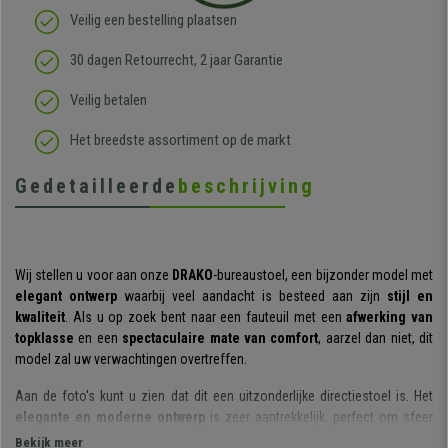
Veilig een bestelling plaatsen
30 dagen Retourrecht, 2 jaar Garantie
Veilig betalen
Het breedste assortiment op de markt
Gedetailleerde
beschrijving
Wij stellen u voor aan onze
DRAKO
-bureaustoel, een bijzonder model met
elegant ontwerp
waarbij veel aandacht is besteed aan zijn
stijl en
kwaliteit
. Als u op zoek bent naar een fauteuil met een
afwerking van
topklasse
en een
spectaculaire mate van comfort
, aarzel dan niet, dit
model zal uw verwachtingen overtreffen.
Aan de foto's kunt u zien dat dit een uitzonderlijke directiestoel is. Het
elegante en moderne ontwerp
is zeer aantrekkelijk, perfect om sfeer
toe te voegen aan uw kantoor of werkkamer thuis. Alle
details en
Bekijk meer