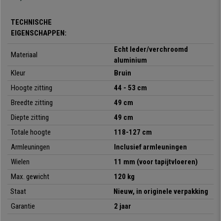
afwerkingen
maken dit tot een zeer uniek model.
TECHNISCHE
De
moderne en avant-gardisch vormgegeven armleuningen
hebben
EIGENSCHAPPEN:
lederen inzetstukken
aan de bovenkant. Het
solide onderstel is
gemaakt van verchroomd aluminium
, met een stijlvol, sensationeel
Echt leder/verchroomd
Materiaal
stukje design.
aluminium
Kleur
Bruin
De stoel is bekleed met
echt leder van uitstekende kwaliteit
. Het
materiaal en de afwerking zijn uitzonderlijk en maken dat de stoel opvalt
Hoogte zitting
44 - 53 cm
door zijn elegantie. Details zoals de
zichtbare stiksels
zijn niet enkel
Breedte zitting
49 cm
mooi om te zien maar dragen ook bij aan een representatief voorkomen.
Diepte zitting
49 cm
Het kan niet anders, deze directiestoel biedt een
uitmuntende mate van
Totale hoogte
118-127 cm
comfort
. De
rugleuning met geïntegreerde hoofdsteun
is ruim
opgezet en samen met zijn
ergonomische vorm
bent u verzekerd van
Armleuningen
Inclusief armleuningen
een goede ondersteuning van uw rug, ongemakken en rugpijn worden
Wielen
11 mm (voor tapijtvloeren)
hierdoor vermeden. De brede zitting beschikt over een
dikke,
comfortabele vulling
, perfect voor intensief dagelijks gebruik.
Max. gewicht
120 kg
Staat
Nieuw, in originele verpakking
Een ander kenmerk van deze stoel is het
synchroonmechanisme met 5
verschillende posities
, een geavanceerde functie waarmee u de
Garantie
2 jaar
rugleuning onafhankelijk van de zitting in verschillende standen kunt