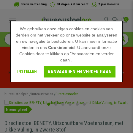
Gratis verzending
30 dagen Retourrecht
2 jaar Garantie
0
We gebruiken onze eigen cookies en cookies van
derden om het verkeer op onze website te analyseren
en uw navigatie te bestuderen. U kan meer informatie
vinden in ons
Cookiebeleid
. U aanvaardt onze
Cookies door te klikken op "Aanvaarden en verder
gaan".
Profiteer van de Zomeruitverkoop bij bureaustoelpro! 
AANVAARDEN EN VERDER GAAN
INSTELLEN
Exclusieve kortingen voor een beperkte tijd - 
Bekijk de 
actie
 -
bureaustoelpro
Bureaustoelen
Directiestoelen
Nieuwigheid
Directiestoel BENETY, Uitschuifbare Voetensteun, met
Dikke Vulling, in Zwarte Stof