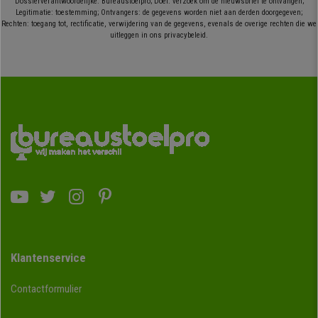
Dossierverantwoordelijke: Bureaustoelpro; Doel: verzoek om de nieuwsbrief te ontvangen;
Legitimatie: toestemming; Ontvangers: de gegevens worden niet aan derden doorgegeven;
Rechten: toegang tot, rectificatie, verwijdering van de gegevens, evenals de overige rechten die we
uitleggen in ons privacybeleid.
Klantenservice
Contactformulier