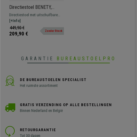
Directiestoel BENETY,
Uitschuifbare Voetensteun,
Directiestoel met uitschuifbare
met Dikke Vulling, in Zwarte
voetensteun, met dikke vulling
[+Info]
Stof
bekleed met stof verkrijgbaar in
449,90 €
Zonder Stock
verschillende kleuren.
209,90 €
GARANTIE
BUREAUSTOELPRO
DE BUREAUSTOELEN SPECIALIST
Het ruimste assortiment
GRATIS VERZENDING OP ALLE BESTELLINGEN
Binnen Nederland en België
RETOURGARANTIE
Tot 30 dagen