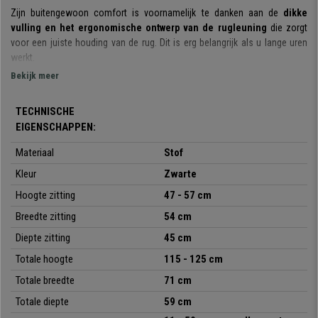
Zijn buitengewoon comfort is voornamelijk te danken aan de
dikke
vulling en het ergonomische ontwerp van de rugleuning
die zorgt
voor een juiste houding van de rug. Dit is erg belangrijk als u lange uren
werkt.
Bekijk meer
Het
kantelmechanisme
waarover hij beschikt biedt extra bewegingsvrijd
en flexibiliteit. Bovendien kan u dankzij de eenvoudig
uitshuifbare
TECHNISCHE
voetensteun
met uw voeten omhoog achterover liggen om even uit te
EIGENSCHAPPEN:
rusten.
Materiaal
Stof
Voor zijn productie zijn enkel
hoogwaardige materialen
geselecteerd.
De structuur en het onderstel zijn van metaal, een robuust materiaal dat
Kleur
Zwarte
grote stabiliteit biedt en
belastbaar is tot 130 kg
. De
wielen
zijn geschikt
Hoogte zitting
47 - 57 cm
voor
alle soorten ondergronden, zowel harde vloeren als
tapijtvloeren
. Anderzijds is de fauteuil bekleed met
hoogwaardig,
Breedte zitting
54 cm
onderhoudsvriendelijke stof
, verkrijgbaar in verschillende kleuren.
Diepte zitting
45 cm
Kortom, de
BENETY
is een elegant, comfortabel, resistent model met een
Totale hoogte
115 - 125 cm
uitzonderlijk design. Bij
Bureaustoelpro
bieden we hem u aan tegen een
Totale breedte
71 cm
uitzonderlijke prijs. Grijp deze kans en geniet van deze prachtige
bureaufauteuil!
Totale diepte
59 cm