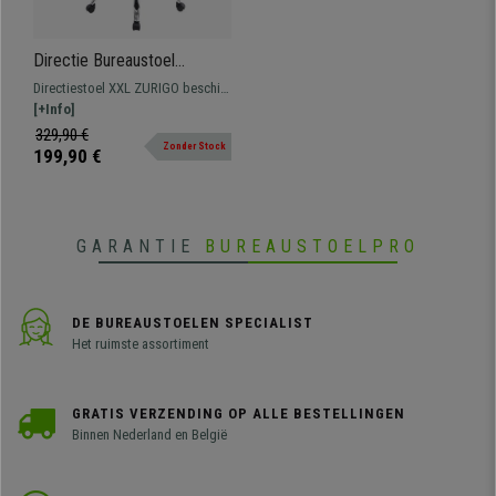
Directie Bureaustoel
ZURIGO, XXL, Dikke Vulling,
Directiestoel XXL ZURIGO beschikt
Leder Bekleding Kleur Zwart
over een spectaculair design en
[+Info]
veel comfort, met metalen frame,
329,90 €
Zonder Stock
dikke vulling en bekleed met
199,90 €
synthetisch leder.
GARANTIE
BUREAUSTOELPRO
DE BUREAUSTOELEN SPECIALIST
Het ruimste assortiment
GRATIS VERZENDING OP ALLE BESTELLINGEN
Binnen Nederland en België