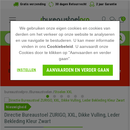
Gratis verzending
30 dagen Retourrecht
2 jaar Garantie
0
We gebruiken onze eigen cookies en cookies van
derden om het verkeer op onze website te analyseren
en uw navigatie te bestuderen. U kan meer informatie
vinden in ons
Cookiebeleid
. U aanvaardt onze
Cookies door te klikken op "Aanvaarden en verder
gaan".
Profiteer van de Zomeruitverkoop bij bureaustoelpro! 
AANVAARDEN EN VERDER GAAN
INSTELLEN
Exclusieve kortingen voor een beperkte tijd - 
Bekijk de 
actie
 -
bureaustoelpro
Bureaustoelen
Stoelen XXL
Nieuwigheid
Directie Bureaustoel ZURIGO, XXL, Dikke Vulling, Leder
Bekleding Kleur Zwart