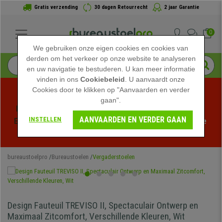
Gratis verzending
30 dagen Retourrecht
2 jaar Garantie
0
We gebruiken onze eigen cookies en cookies van
derden om het verkeer op onze website te analyseren
en uw navigatie te bestuderen. U kan meer informatie
vinden in ons
Cookiebeleid
. U aanvaardt onze
Cookies door te klikken op "Aanvaarden en verder
gaan".
Profiteer van de Zomeruitverkoop bij bureaustoelpro! 
AANVAARDEN EN VERDER GAAN
INSTELLEN
Exclusieve kortingen voor een beperkte tijd - 
Bekijk de 
actie
 -
bureaustoelpro
Bureaustoelen
Vergaderstoelen
Design Fauteuil TREVISO II, Spectaculair Ontwerp en
Maximaal Zitcomfort, Verschillende Kleuren, Wit