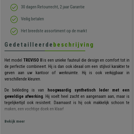
30 dagen Retourrecht, 2 jaar Garantie
Veilig betalen
Het breedste assortiment op de markt
Gedetailleerde
beschrijving
Het model
TREVISO II
is een unieke fauteuil die design en comfort tot in
de perfectie combineert. Hij is dan ook ideaal om een stijlvol karakter te
geven aan uw kantoor of werkruimte. Hij is ook verkijgbaar in
verschillende kleuren.
De bekleding is van
hoogwaardig synthetisch leder met een
geweldige afwerking
. Hij voelt heel zacht en aangenaam aan, maar is
tegelijkertijd ook resistent. Daarnaast is hij ook makkelijk schoon te
maken, een vochtige doek en klaar!
Zoals u op de foto's kunt zien, trekt de vulling van dit model de aandacht
Bekijk meer
vanwege zijn dikte.
Zitting, rugleuning en zijkanten zijn bijzonder
zacht en comfortabel
. Naast esthetiek biedt dit model absoluut comfort,