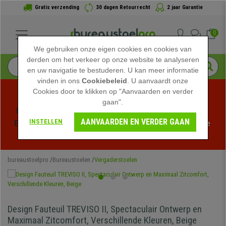
Gratis verzending
30 dagen Retourrecht
2 jaar Garantie
0
We gebruiken onze eigen cookies en cookies van
derden om het verkeer op onze website te analyseren
en uw navigatie te bestuderen. U kan meer informatie
vinden in ons
Cookiebeleid
. U aanvaardt onze
Cookies door te klikken op "Aanvaarden en verder
gaan".
Profiteer van de Zomeruitverkoop bij bureaustoelpro! 
AANVAARDEN EN VERDER GAAN
INSTELLEN
Exclusieve kortingen voor een beperkte tijd - 
Bekijk de 
actie
 -
bureaustoelpro
Bureaustoelen
Vergaderstoelen
Design Fauteuil TREVISO II, Spectaculair Ontwerp en
Maximaal Zitcomfort, Verschillende Kleuren, Beige