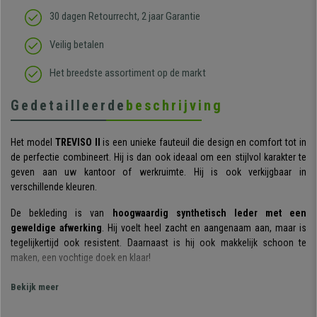
30 dagen Retourrecht, 2 jaar Garantie
Veilig betalen
Het breedste assortiment op de markt
Gedetailleerde
beschrijving
Het model
TREVISO II
is een unieke fauteuil die design en comfort tot in
de perfectie combineert. Hij is dan ook ideaal om een stijlvol karakter te
geven aan uw kantoor of werkruimte. Hij is ook verkijgbaar in
verschillende kleuren.
De bekleding is van
hoogwaardig synthetisch leder met een
geweldige afwerking
. Hij voelt heel zacht en aangenaam aan, maar is
tegelijkertijd ook resistent. Daarnaast is hij ook makkelijk schoon te
maken, een vochtige doek en klaar!
Zoals u op de foto's kunt zien, trekt de vulling van dit model de aandacht
Bekijk meer
vanwege zijn dikte.
Zitting, rugleuning en zijkanten zijn bijzonder
zacht en comfortabel
. Naast esthetiek biedt dit model absoluut comfort,