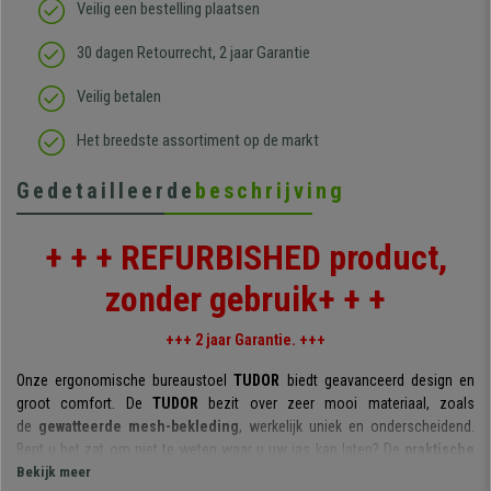
Veilig een bestelling plaatsen
30 dagen Retourrecht, 2 jaar Garantie
Veilig betalen
Het breedste assortiment op de markt
Gedetailleerde
beschrijving
+ + + REFURBISHED product,
zonder gebruik+ + +
+++ 2 jaar Garantie. +++
Onze ergonomische bureaustoel
TUDOR
biedt geavanceerd design en
groot comfort. De
TUDOR
bezit over zeer mooi materiaal, zoals
de
gewatteerde mesh-bekleding
, werkelijk uniek en onderscheidend.
Bent u het zat om niet te weten waar u uw jas kan laten? De
praktische
hanger
Bekijk meer
is het nuttige accessoire waar u vlug niet meer zonder kunt.