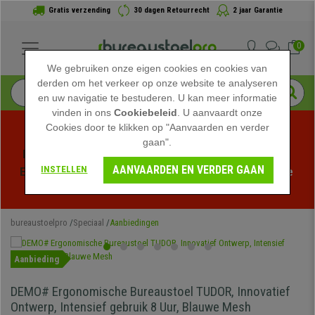
Gratis verzending
30 dagen Retourrecht
2 jaar Garantie
0
We gebruiken onze eigen cookies en cookies van
derden om het verkeer op onze website te analyseren
en uw navigatie te bestuderen. U kan meer informatie
vinden in ons
Cookiebeleid
. U aanvaardt onze
Cookies door te klikken op "Aanvaarden en verder
gaan".
Profiteer van de Zomeruitverkoop bij bureaustoelpro! 
AANVAARDEN EN VERDER GAAN
INSTELLEN
Exclusieve kortingen voor een beperkte tijd - 
Bekijk de 
actie
 -
bureaustoelpro
Speciaal
Aanbiedingen
Aanbieding
DEMO# Ergonomische Bureaustoel TUDOR, Innovatief
Ontwerp, Intensief gebruik 8 Uur, Blauwe Mesh