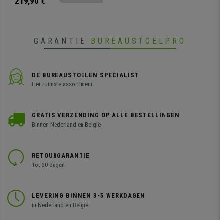
219,90 €
geïntegreerd in de hoofdsteun.
Een professioneel en praktisch
model, ideaal voor op kantoor of
thuis.
GARANTIE
BUREAUSTOELPRO
DE BUREAUSTOELEN SPECIALIST
Het ruimste assortiment
GRATIS VERZENDING OP ALLE BESTELLINGEN
Binnen Nederland en België
RETOURGARANTIE
Tot 30 dagen
LEVERING BINNEN 3-5 WERKDAGEN
in Nederland en België