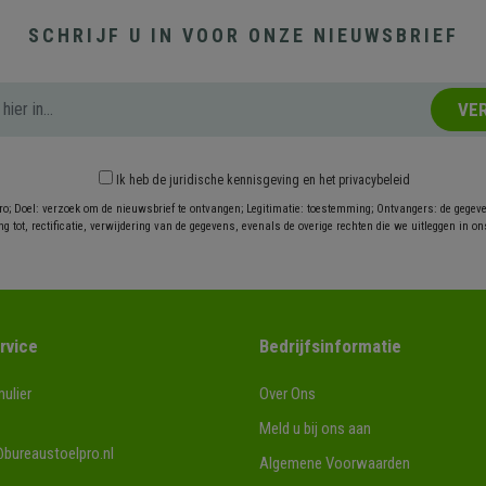
SCHRIJF U IN VOOR ONZE NIEUWSBRIEF
VE
Ik heb
de juridische kennisgeving
en
het privacybeleid
ro; Doel: verzoek om de nieuwsbrief te ontvangen; Legitimatie: toestemming; Ontvangers: de gegev
g tot, rectificatie, verwijdering van de gegevens, evenals de overige rechten die we uitleggen in on
rvice
Bedrijfsinformatie
ulier
Over Ons
Meld u bij ons aan
bureaustoelpro.nl
Algemene Voorwaarden