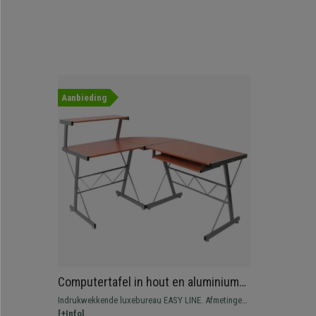
Aanbieding
Computertafel in hout en aluminium
EASY LINE, Heel Ruim, Kleur Beuk
Indrukwekkende luxebureau EASY LINE. Afmetingen
140x115x72cm
140x115 en 72 cm hoog in elegant beukenhoutkleur.
[+Info]