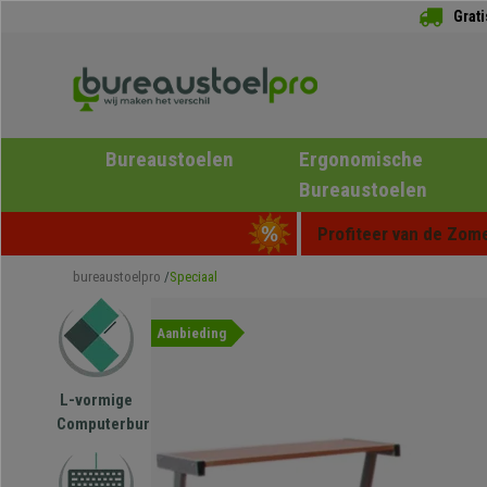
Grat
Bureaustoelen
Ergonomische
Bureaustoelen
Profiteer van de Zome
bureaustoelpro
Speciaal
Aanbieding
L-vormige
Computerbureau