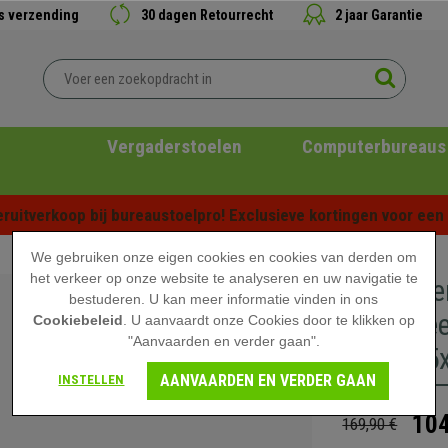
is verzending
30 dagen Retourrecht
2 jaar Garantie
Vergaderstoelen
Computerbureaus
ruitverkoop bij bureaustoelpro! Exclusieve kortingen voor een b
We gebruiken onze eigen cookies en cookies van derden om
het verkeer op onze website te analyseren en uw navigatie te
Computer
bestuderen. U kan meer informatie vinden in ons
LINE, Hee
Cookiebeleid
. U aanvaardt onze Cookies door te klikken op
"Aanvaarden en verder gaan".
140x115
AANVAARDEN EN VERDER GAAN
INSTELLEN
104
169,90 €