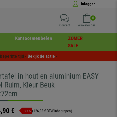
Inloggen
0
Contact
Winkelwagen
Kantoormeubelen
ZOMER
SALE
eperkte tijd - 
Bekijk de actie
 -
tafel in hout en aluminium EASY
l Ruim, Kleur Beuk
x72cm
,90 €
(126,93 € BTW inbegrepen)
-38%