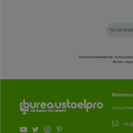
Dossierverantwoordelijke: Bureaustoelp
Rechten: toegan
Klantense
Contactform
info@