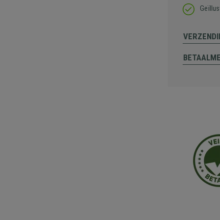
Geïllu
VERZENDI
BETAALM