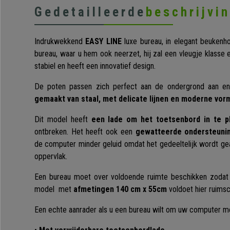
Gedetailleerde
beschrijvi
Indrukwekkend
EASY LINE
luxe bureau, in elegant beukenho
bureau, waar u hem ook neerzet, hij zal een vleugje klasse e
stabiel en heeft een innovatief design.
De poten passen zich perfect aan de ondergrond aan 
gemaakt van staal, met delicate lijnen en moderne vor
Dit model heeft
een lade om het toetsenbord in te p
ontbreken. Het heeft ook een
gewatteerde ondersteuni
de computer minder geluid omdat het gedeeltelijk wordt g
oppervlak.
Een bureau moet over voldoende ruimte beschikken zodat
model met
afmetingen 140 cm x 55cm
voldoet hier ruims
Een echte aanrader als u een bureau wilt om uw computer met 