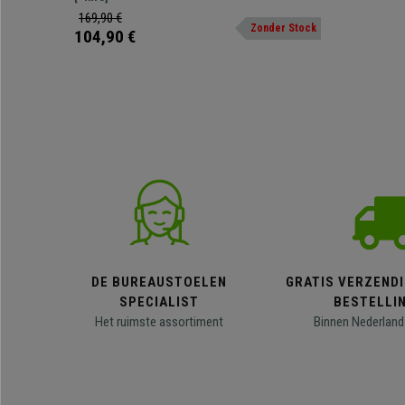
Waar u hem ook neerzet, hij zal een vleugje klasse
169,90 €
Zonder Stock
toevoegen.
104,90 €
DE BUREAUSTOELEN
GRATIS VERZENDI
SPECIALIST
BESTELLI
Het ruimste assortiment
Binnen Nederland 