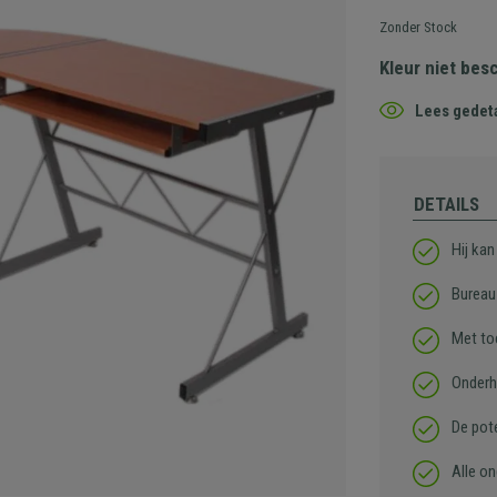
Zonder Stock
Kleur niet bes
Lees gedeta
DETAILS
Hij ka
Bureau 
Met to
Onderh
De pote
Alle o