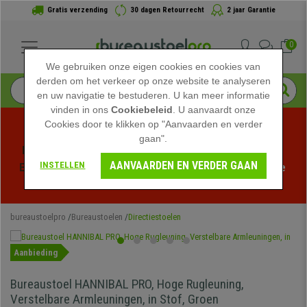
Gratis verzending
30 dagen Retourrecht
2 jaar Garantie
0
We gebruiken onze eigen cookies en cookies van
derden om het verkeer op onze website te analyseren
en uw navigatie te bestuderen. U kan meer informatie
vinden in ons
Cookiebeleid
. U aanvaardt onze
Cookies door te klikken op "Aanvaarden en verder
gaan".
Profiteer van de Zomeruitverkoop bij bureaustoelpro! 
AANVAARDEN EN VERDER GAAN
INSTELLEN
Exclusieve kortingen voor een beperkte tijd - 
Bekijk de 
actie
 -
bureaustoelpro
Bureaustoelen
Directiestoelen
Aanbieding
Bureaustoel HANNIBAL PRO, Hoge Rugleuning,
Verstelbare Armleuningen, in Stof, Groen