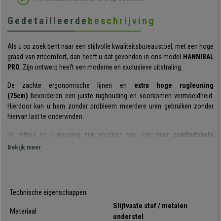
Gedetailleerde
beschrijving
Als u op zoek bent naar een stijlvolle kwaliteitsbureaustoel, met een hoge
graad van zitcomfort, dan heeft u dat gevonden in ons model
HANNIBAL
PRO
. Zijn ontwerp heeft een moderne en exclusieve uitstraling.
De zachte ergonomische lijnen en
extra hoge rugleuning
(75cm)
bevorderen een juiste rughouding en voorkomen vermoeidheid.
Hierdoor kan u hem zonder probleem meerdere uren gebruiken zonder
hiervan last te ondervinden.
De zitting en rugleuning zijn voorzien van een
zeer comfortabele
vulling
, die door zijn hoge dichtheid en kwaliteit een aangenaam
Bekijk meer
zitcomfort geven aan de gebruiker. De
armleuningen zijn in hoogte
verstelbaar
waardoor u gemakkelijk de juiste houding kan vinden.
Vernoemenswaardig is het
verstelbaar kantelmechanisme
, een
Technische eigenschappen:
systeem dat u in staat stelt de kantelbeweging van de stoel naar wens te
vergrendelen. Dit verhoogt de bewegingsvrijheid aanzienlijk en geeft een
Slijtvaste stof / metalen
Materiaal
hoger zitcomfort.
onderstel