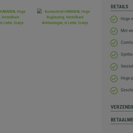
DETAILS
Hoge ru
Met ve
Comfor
Synthet
Verste
Hoge pr
Geschi
VERZENDI
BETAALM