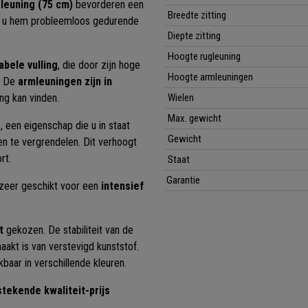
leuning (75 cm)
bevorderen een
Breedte zitting
nt u hem probleemloos gedurende
Diepte zitting
Hoogte rugleuning
bele vulling
, die door zijn hoge
Hoogte armleuningen
. De
armleuningen zijn in
ng kan vinden.
Wielen
Max. gewicht
e
, een eigenschap die u in staat
Gewicht
en te vergrendelen. Dit verhoogt
rt.
Staat
Garantie
 zeer geschikt voor een
intensief
it
gekozen. De stabiliteit van de
akt is van verstevigd kunststof.
baar in verschillende kleuren.
stekende kwaliteit-prijs