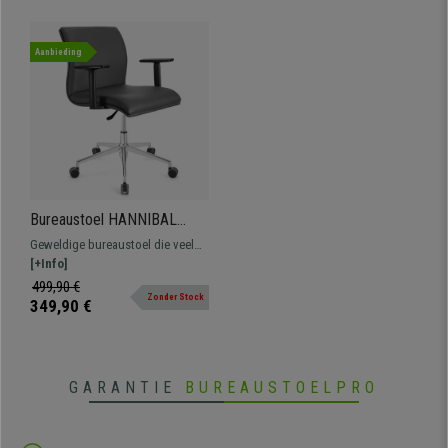
Aanbieding
Bureaustoel HANNIBAL
BASE PRO, Verstelbare
Geweldige bureaustoel die veel
Armleuningen, in Grijs Leder
comfort biedt tijdens het
[+Info]
dagelijkse gebruik. Verkrijgbaar in
499,90 €
Zonder Stock
verschillende kleuren en
349,90 €
afwerkingen.
GARANTIE
BUREAUSTOELPRO