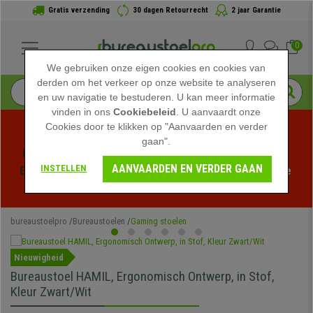
Gratis verzending
30 dagen Retourrecht
2 jaar Garantie
0
We gebruiken onze eigen cookies en cookies van
derden om het verkeer op onze website te analyseren
en uw navigatie te bestuderen. U kan meer informatie
vinden in ons
Cookiebeleid
. U aanvaardt onze
Cookies door te klikken op "Aanvaarden en verder
gaan".
Profiteer van de Zomeruitverkoop bij bureaustoelpro! 
AANVAARDEN EN VERDER GAAN
INSTELLEN
Exclusieve kortingen voor een beperkte tijd - 
Bekijk de 
actie
 -
bureaustoelpro
Bureaustoelen
Gaming stoelen
Nieuwigheid
Bureaustoel HAMIL, Ergonomisch Ontwerp, in Stof,
Kleur Zwart/Wit