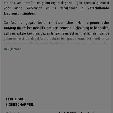
dat ons veel comfort en gebruiksgemak geeft. Hij is speciaal gemaakt
voor lange werkdagen en is verkrijgbaar in
verschillende
kleurencombinaties
.
Comfort is gegarandeerd in deze stoel. Het
ergonomische
ontwerp
maakt het mogelijk om een correcte rughouding te behouden,
zelfs na enkele uren, aangezien hij zich aanpast aan het lichaam van de
gebruiker, wat de dagelijkse prestatie ten goede komt. Hij heeft in de
rugleuning een
geïntegreerde hoofdsteun
die nek en hoofd ten allen
tijde ondersteunt.
Bekijk meer
Ook vermeldenswaardig is de
dikke vulling
die zowel op de zitting als op
de rugleuning aanwezig is. Hij beschikt over een
kantelmechanisme
dat
bijdraagt aan de bewegingsvrijheid en het pauzeren gemakkelijk maakt.
Het is een stoel die
geschikt is voor professioneel gebruik van 8 uur
per dag
dankzij zijn ergonomische vormen en verstelmogelijkheden. Al
deze bestudeerde kenmerken werken samen om een buitengewoon
comfort te verkrijgen.
TECHNISCHE
EIGENSCHAPPEN:
Zijn
spectaculaire sportieve design
, dat een autostoel simuleert, nodigt
u uit om met extra enthousiasme van elke wedstrijd te genieten. Deze