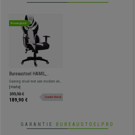
Nieuwigheid
Bureaustoel HAMIL,
Ergonomisch Ontwerp, in
Gaming stoel met een modern en
Stof, Kleur Zwart/Wit
stevig ontwerp en die comfort en
[+Info]
gebruiksgemak biedt. Perfect
399,90 €
Zonder Stock
voor lange werkdagen of vrije tijd.
189,90 €
GARANTIE
BUREAUSTOELPRO