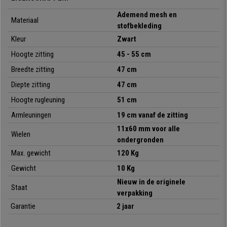
Ademend mesh en
Materiaal
stofbekleding
Kleur
Zwart
Hoogte zitting
45 - 55 cm
Breedte zitting
47 cm
Diepte zitting
47 cm
•
Ademende, ergonomische rugleuning
Hoogte rugleuning
51 cm
• Gevoerde zitting met afgeronde randen
Armleuningen
19 cm vanaf de zitting
•
Kantelmechanisme met balanceersysteem
11x60 mm voor alle
• Eenvoudige en elegante stijl, ideaal voor op kantoor of thuis
Wielen
•
NEN 1335-certificering (garandeert intensief gebruik van 8 uur)
ondergronden
• Verstevigde basis en stevige, vaste armleuningen
Max. gewicht
120 Kg
•
Beschikbaar met gratis verzending
Gewicht
10 Kg
Nieuw in de originele
Staat
verpakking
Garantie
2 jaar