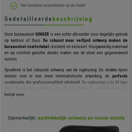
Het breedste assortiment op de markt
Gedetailleerde
beschrijving
Onze bureaustoel
GINGER
is een echte allrounder voor dagelijks gebruik
op kantoor of thuis.
De robuust maar verfijnd ontwerp maken de
bureaustoel comfortabel
, resistent en exclusief. Hoogwaardig materiaal
en op comfort gerichte details maken van de stoel een gegarandeerd
succes.
Opvallend is het robuuste ontwerp van de rugleuning. De strakke lijnen
vloeien over in een meer minimalistische afwerking, de
perfecte
combinatie die professionaliteit uitstraalt
. De rugleuning is bij dit type
stoel hoger dan normaal, om de rug beter te ondersteunen. De
ademende netstofbekleding
Bekijk meer
geeft
de stoel een comfort ontworpen
om urenlang te worden gebruikt.
Een
kantelmechanisme
mocht aan deze bureaustoel niet ontbreken. Het
is een systeem dat meer bewegingsvrijheid biedt, wat zeer handig is bij
dagelijks gebruik. U kunt de
rugleuning vastzetten of flexibel laten
kantelen
en bovendien de weerstand aanpassen waarmee deze kantelt.