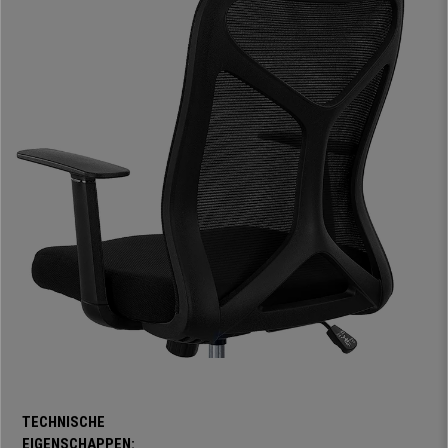
De
met stof beklede zitting heeft een vulling met een zeer hoge
dichtheid
. Het is een heel aangenaam materiaal, dat in zeer goede staat
blijft, zelfs na jarenlang gebruik. Dankzij de ergonomische eigenschappen
en de hoge kwaliteit van het materiaal is deze stoel geschikt voor
langdurig gebruik.
De armleuningen
zijn net zo solide en stabiel als hun uiterlijk doet
vermoeden, vandaar dat armleuningen helpen om een goede werkhouding
aan te nemen.
De
NEN 1335-certificering garandeert intensief gebruik van 8 uur per
dag
. Dit is een veeleisend kwaliteitskeurmerk op het gebied van
afmetingen, veiligheid, stabiliteit, sterkte en duurzaamheid, dat van
toepassing is op bureaustoelen. Dit betekent dat hij met volledig
vertrouwen geschikt is voor intensief gebruik.
Een
perfecte bureaustoel voor dagelijks gebruik, met een
eenvoudige en elegante stijl
die perfect past in de kamer waar u hem
plaatst. Vertrouw alleen op specialisten bij het kiezen van een product dat
zo nauw verbonden is met gezondheid en welzijn, met de voordelen van
TECHNISCHE
de beste garantie, service en gemoedsrust.
EIGENSCHAPPEN: