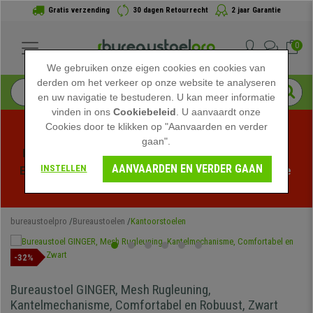
Gratis verzending
30 dagen Retourrecht
2 jaar Garantie
0
We gebruiken onze eigen cookies en cookies van
derden om het verkeer op onze website te analyseren
en uw navigatie te bestuderen. U kan meer informatie
vinden in ons
Cookiebeleid
. U aanvaardt onze
Cookies door te klikken op "Aanvaarden en verder
gaan".
Profiteer van de Zomeruitverkoop bij bureaustoelpro! 
AANVAARDEN EN VERDER GAAN
INSTELLEN
Exclusieve kortingen voor een beperkte tijd - 
Bekijk de 
actie
 -
bureaustoelpro
Bureaustoelen
Kantoorstoelen
-32%
Bureaustoel GINGER, Mesh Rugleuning,
Kantelmechanisme, Comfortabel en Robuust, Zwart