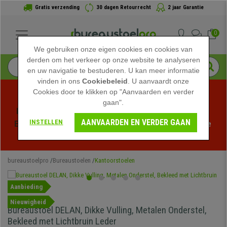
Gratis verzending
30 dagen Retourrecht
2 jaar Garantie
0
We gebruiken onze eigen cookies en cookies van
derden om het verkeer op onze website te analyseren
en uw navigatie te bestuderen. U kan meer informatie
vinden in ons
Cookiebeleid
. U aanvaardt onze
Cookies door te klikken op "Aanvaarden en verder
gaan".
Profiteer van de Zomeruitverkoop bij bureaustoelpro! 
AANVAARDEN EN VERDER GAAN
INSTELLEN
Exclusieve kortingen voor een beperkte tijd - 
Bekijk de 
actie
 -
bureaustoelpro
Bureaustoelen
Kantoorstoelen
Aanbieding
Nieuwigheid
Bureaustoel DELAN, Dikke Vulling, Metalen Onderstel,
Bekleed met Lichtbruin Leder