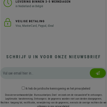
LEVERING BINNEN 3-5 WERKDAGEN
in Nederland en België
VEILIGE BETALING
Visa, MasterCard, Paypal, iDeal
SCHRIJF U IN VOOR ONZE NIEUWSBRIEF
Ik heb
de juridische kennisgeving
en
het privacybeleid
Dossierverantwoordelijke: Bureaustoelpro; Doel: verzoek om de nieuwsbrief te ontvangen;
Legitimatie: toestemming; Ontvangers: de gegevens worden niet aan derden doorgegeven;
Rechten: toegang tot, rectificatie, verwijdering van de gegevens, evenals de overige rechten die we
uitleggen in ons privacybeleid.