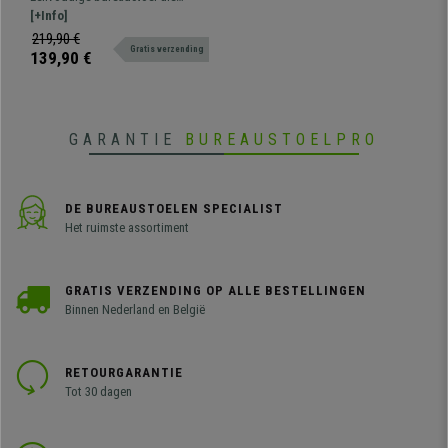
Bekleed met Lichtbruin
opvalt door comfort, design en
[+Info]
Leder
kwaliteit. Met een dikke vulling
219,90 €
Gratis verzending
bekleed met synthetisch leder en
139,90 €
een metalen onderstel.
GARANTIE
BUREAUSTOELPRO
DE BUREAUSTOELEN SPECIALIST
Het ruimste assortiment
GRATIS VERZENDING OP ALLE BESTELLINGEN
Binnen Nederland en België
RETOURGARANTIE
Tot 30 dagen