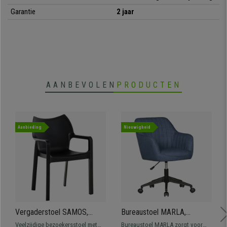
•
Ook verkrijgbaar met stoffen bekleding
Garantie
2 jaar
AANBEVOLEN
PRODUCTEN
Aanbieding
Nieuwigheid
Vergaderstoel SAMOS,
Bureaustoel MARLA,
Modern Ontwerp,
Modern Ontwerp, Stoffen
Veelzijdige bezoekersstoel met
Bureaustoel MARLA zorgt voor