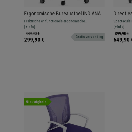
Ergonomische Bureaustoel INDIANA,
Directie
Metalen Onderstel, Verstelbare
Rugleunin
Praktische en functionele ergonomische
Spectaculai
Armleuningen, Bordeaux Stof
Kantelm
bureaustoel. Dit model is zeer comfortabel dankzij
[+Info]
kantelmecha
[+Info]
de dikke vulling bekleed met kwaliteitsstof.
afwerking. L
449,90 €
899,90 €
Gratis verzending
299,90 €
649,90 
Nieuwigheid