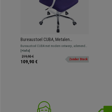
Bureaustoel CUBA, Metalen
onderstel, van ademend Mesh in de
Bureaustoel CUBA met modern ontwerp, ademende
kleur Paars
mesh bekleding en verkrijgbaar in diverse kleuren.
[+Info]
219,90 €
Zonder Stock
109,90 €