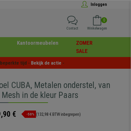
Inloggen
0
Contact
Winkelwagen
Kantoormeubelen
ZOMER
SALE
eperkte tijd - 
Bekijk de actie
 -
oel CUBA, Metalen onderstel, van
Mesh in de kleur Paars
,90 €
(132,98 € BTW inbegrepen)
-50%