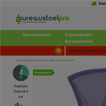
Grat
Bureaustoelen
Ergonomische
Bureaustoelen
Profiteer van de Zome
bureaustoelpro
Bureaustoelen
Kantoorstoelen
Nieuwigheid
Dagelijks
Gebruik 4
uur