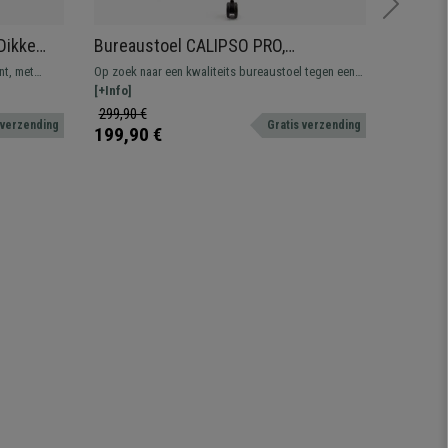
Dikke
Bureaustoel CALIPSO PRO,
Set va
, in
Verstelbare Rugleuning en
Armleu
nt, met
Op zoek naar een kwaliteits bureaustoel tegen een
Eenvoudig
Armleuningen, Metalen Onderstel,
Blauw
er,
overslaanbare prijs? Dit comfortabel, degelijk model
[+Info]
modern de
[+Info]
Oranje stof
is ideaal voor dagelijks gebruik. Beschikbaar in
299,90 €
169,90 
 verzending
Gratis verzending
verschillende kleuren.
199,90 €
129,90