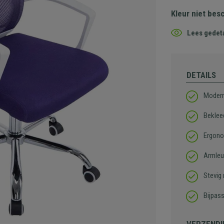
Kleur niet bes
Lees gedeta
DETAILS
Modern
Beklee
Ergono
Armleu
Stevig
Bijpas