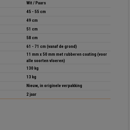
Wit / Paars
45 - 55 cm
49 cm
51 cm
58 cm
61 - 71 cm
(vanaf de grond)
11 mm x 50 mm met rubberen coating (voor
alle soorten vloeren)
130 kg
13 kg
Nieuw, in originele verpakking
2 jaar