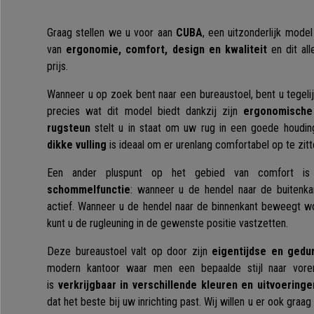
Graag stellen we u voor aan
CUBA
, een uitzonderlijk mode
van
ergonomie, comfort, design en kwaliteit
en dit all
prijs.
Wanneer u op zoek bent naar een bureaustoel, bent u tegeli
precies wat dit model biedt dankzij zijn
ergonomische
rugsteun
stelt u in staat om uw rug in een goede houdi
dikke vulling
is ideaal om er urenlang comfortabel op te zit
Een ander pluspunt op het gebied van comfort i
schommelfunctie
: wanneer u de hendel naar de buitenk
actief. Wanneer u de hendel naar de binnenkant beweegt w
kunt u de rugleuning in de gewenste positie vastzetten.
Deze bureaustoel valt op door zijn
eigentijdse en gedu
modern kantoor waar men een bepaalde stijl naar vore
is
verkrijgbaar in verschillende kleuren en uitvoeringe
dat het beste bij uw inrichting past. Wij willen u er ook gra