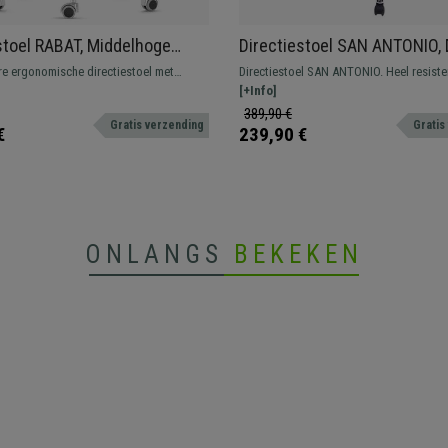
stoel RABAT, Middelhoge
Directiestoel SAN ANTONIO, 
g, in Stof,
Vulling, Belastbaar tot 150 kg
re ergonomische directiestoel met
Directiestoel SAN ANTONIO. Heel resiste
echanisme, Groen
Zwart Leder
nisme. Onberispelijk ontwerp en
dikke vulling bekleed met synthetisch led
[+Info]
uxe en comfort voor de beste prijs
verkrijgbaar in verschillende kleuren.
389,90 €
Gratis verzending
Gratis
€
239,90 €
ONLANGS
BEKEKEN