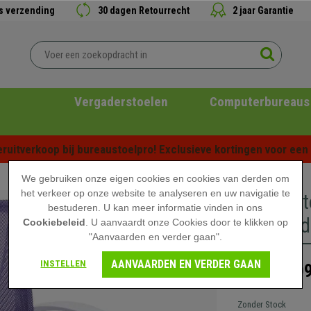
is verzending
30 dagen Retourrecht
2 jaar Garantie
Vergaderstoelen
Computerbureaus
ruitverkoop bij bureaustoelpro! Exclusieve kortingen voor een b
We gebruiken onze eigen cookies en cookies van derden om
het verkeer op onze website te analyseren en uw navigatie te
Bureaust
bestuderen. U kan meer informatie vinden in ons
ademend 
Cookiebeleid
. U aanvaardt onze Cookies door te klikken op
"Aanvaarden en verder gaan".
AANVAARDEN EN VERDER GAAN
INSTELLEN
109
219,90 €
Zonder Stock