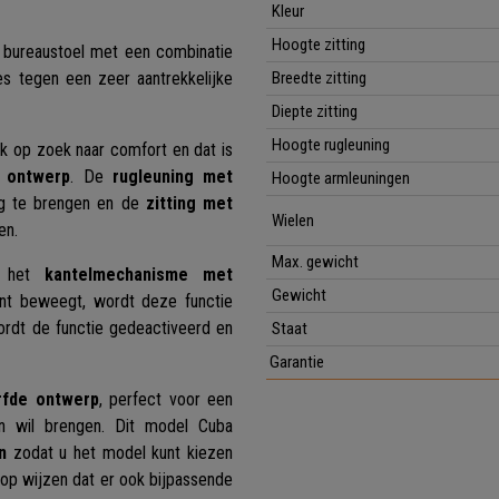
Kleur
Hoogte zitting
l bureaustoel met een combinatie
es tegen een zeer aantrekkelijke
Breedte zitting
Diepte zitting
Hoogte rugleuning
jk op zoek naar comfort en dat is
 ontwerp
. De
rugleuning met
Hoogte armleuningen
ng te brengen en de
zitting met
Wielen
ten.
Max. gewicht
s het
kantelmechanisme met
Gewicht
ant beweegt, wordt deze functie
ordt de functie gedeactiveerd en
Staat
Garantie
rfde ontwerp
, perfect voor een
n wil brengen. Dit model Cuba
n
zodat u het model kunt kiezen
ag op wijzen dat er ook bijpassende