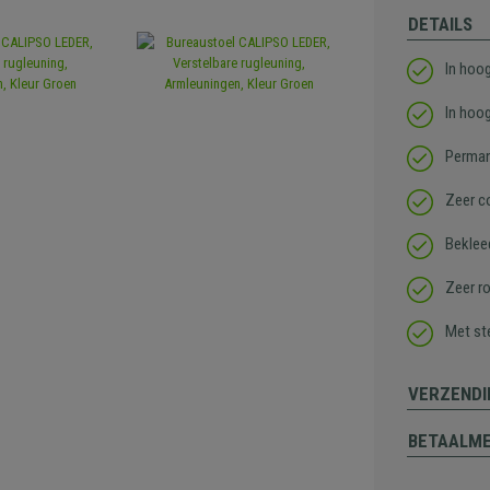
DETAILS
In hoog
In hoog
Perman
Zeer c
Bekleed
Zeer r
Met st
VERZENDI
BETAALM