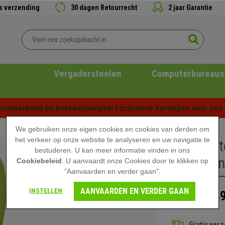
is verzending
30 dagen Retourrecht
2 jaar Garantie
Vergaderstoelen
Computerbureaus
ruitverkoop bij bureaustoelpro! Exclusieve kortingen voor een b
We gebruiken onze eigen cookies en cookies van derden om
het verkeer op onze website te analyseren en uw navigatie te
Bureaust
bestuderen. U kan meer informatie vinden in ons
rugleuni
Cookiebeleid
. U aanvaardt onze Cookies door te klikken op
"Aanvaarden en verder gaan".
AANVAARDEN EN VERDER GAAN
INSTELLEN
149
219,90 €
Gratis ver