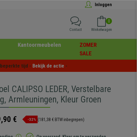
Inloggen
0
Contact
Winkelwagen
Kantoormeubelen
ZOMER
SALE
eperkte tijd - 
Bekijk de actie
 -
oel CALIPSO LEDER, Verstelbare
ng, Armleuningen, Kleur Groen
,90 €
(181,38 € BTW inbegrepen)
-32%
zending
Op voorraad. Klaar om te verzenden