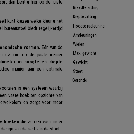
oor
, dan bent u hier op de juiste
Breedte zitting
Diepte zitting
elf kunt kiezen welke kleur u het
Hoogte rugleuning
l bureaustoel biedt tegelijkertijd
Armleuningen
Wielen
rgonomische vormen.
Eén van de
Max. gewicht
en uw rug op de juiste manier
limeter in hoogte en diepte
Gewicht
udige manier aan een optimale
Staat
Garantie
voorzien, is een systeem waarbij
 een vaste hoek ten opzichte van
wervelkolom en zorgt voor meer
de hoeken
die zorgen voor meer
 design van de rest van de stoel.