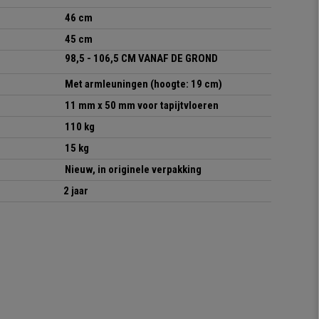
46 cm
45 cm
98,5 - 106,5 CM VANAF DE GROND
Met armleuningen (hoogte: 19 cm)
11 mm x 50 mm voor tapijtvloeren
110 kg
15 kg
Nieuw, in originele verpakking
2 jaar