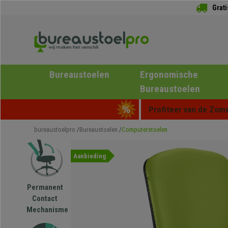
Grat
Bureaustoelen
Ergonomische
Bureaustoelen
Profiteer van de Zome
bureaustoelpro
Bureaustoelen
Computerstoelen
Aanbieding
Permanent
Contact
Mechanisme