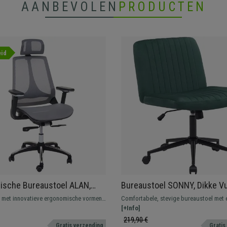
AANBEVOLEN
PRODUCTEN
id
ische Bureaustoel ALAN,
Bureaustoel SONNY, Dikke Vul
n Mechanisme, Gebruik 8h,
Zwart Metalen Onderstel, Gr
 met innovatieve ergonomische vormen
Comfortabele, stevige bureaustoel met
js
Fluwelen Stof
perieur gebruikerscomfort. Voorzien van
ontwerp. Zeer veelzijdig en geschikt vo
[+Info]
elen
thuis als op kantoor.
219,90 €
Gratis verzending
Gratis