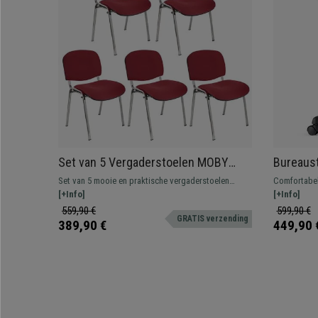
Set van 5 Vergaderstoelen MOBY
Bureaust
BASE, Comfortabel en praktisch,
Armleun
Set van 5 mooie en praktische vergaderstoelen
Comfortabel
Kleur Bordeaux en Chromen Poten
Zwart/D
MOBY BASE, een typische vergaderstoel om in
[+Info]
ademende me
[+Info]
wacht- of vergaderruimtes te plaatsen voor klanten
kleuren
559,90 €
599,90 €
GRATIS verzending
of bezoekers.
389,90 €
449,90 