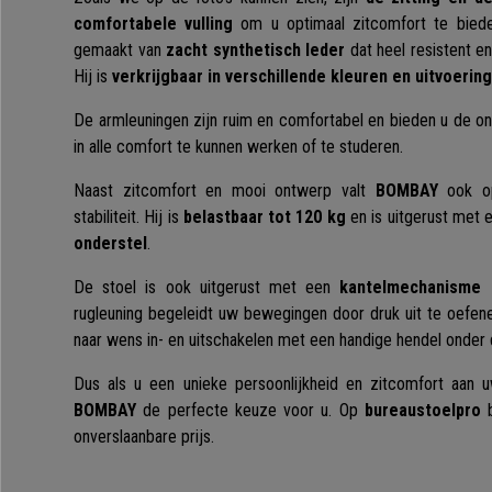
comfortabele vulling
om u optimaal zitcomfort te bieden
gemaakt van
zacht synthetisch leder
dat heel resistent e
Hij is
verkrijgbaar in verschillende kleuren en uitvoerin
De armleuningen zijn ruim en comfortabel en bieden u de on
in alle comfort te kunnen werken of te studeren.
Naast zitcomfort en mooi ontwerp valt
BOMBAY
ook op
stabiliteit. Hij is
belastbaar tot 120 kg
en is uitgerust met
onderstel
.
De stoel is ook uitgerust met een
kantelmechanisme 
rugleuning begeleidt uw bewegingen door druk uit te oefen
naar wens in- en uitschakelen met een handige hendel onder d
Dus als u een unieke persoonlijkheid en zitcomfort aan u
BOMBAY
de perfecte keuze voor u. Op
bureaustoelpro
b
onverslaanbare prijs.