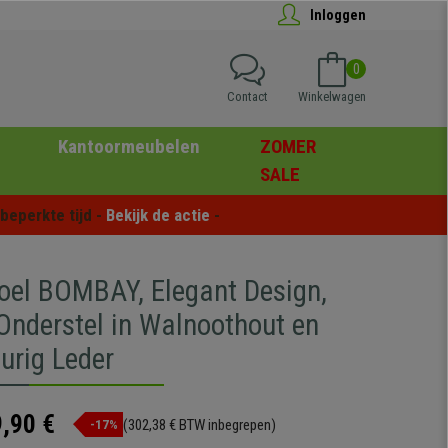
Inloggen
0
Contact
Winkelwagen
Kantoormeubelen
ZOMER
SALE
eperkte tijd - 
Bekijk de actie
 -
oel BOMBAY, Elegant Design,
Onderstel in Walnoothout en
urig Leder
,90 €
(302,38 € BTW inbegrepen)
-17%