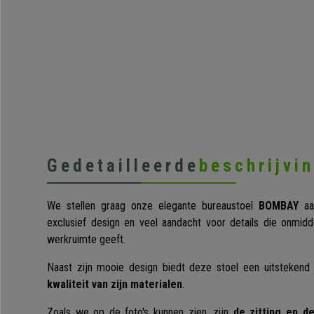
Gedetailleerde
beschrijvi
We stellen graag onze elegante bureaustoel
BOMBAY
aa
exclusief design en veel aandacht voor details die onmid
werkruimte geeft.
Naast zijn mooie design biedt deze stoel een uitsteken
kwaliteit van zijn materialen
.
Zoals we op de foto's kunnen zien, zijn
de zitting en d