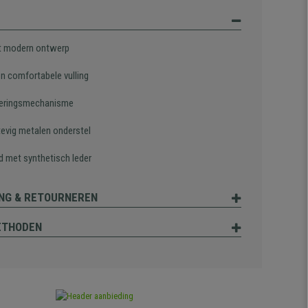
t modern ontwerp
en comfortabele vulling
eringsmechanisme
tevig metalen onderstel
d met synthetisch leder
NG & RETOURNEREN
ETHODEN