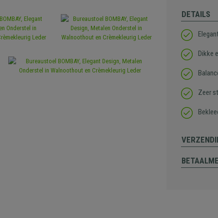
DETAILS
Elegan
Dikke 
Balanc
Zeer s
Beklee
VERZENDI
BETAALM