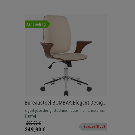
Aanbieding
Bureaustoel BOMBAY, Elegant Design,
Metalen Onderstel in Walnoothout en
Eigentijdse designstoel met houten frame, metalen
Crèmekleurig Leder
onderstel en bekleed met hoogwaardig synthetisch
[+Info]
leder.
299,90 €
Zonder Stock
249,90 €