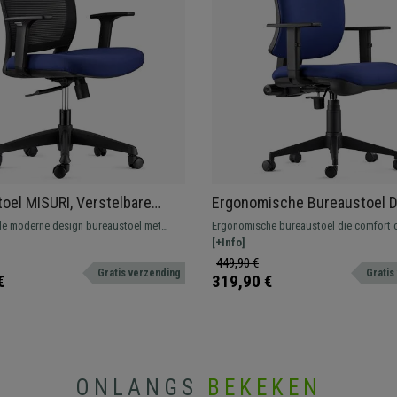
oel MISURI, Verstelbare
Ergonomische Bureaustoel D
ingen, in Ademende Mesh
Met Dikke Vulling en
e moderne design bureaustoel met
Ergonomische bureaustoel die comfort 
onkerblauw
Synchroonmechanisme, Kleu
sh bekleding verkrijgbaar in diverse
met vele verstelmogelijkheden en kwalite
[+Info]
Donkerblauw
voor een intensief gebruik thuis of op k
449,90 €
Gratis verzending
Gratis
€
319,90 €
ONLANGS
BEKEKEN