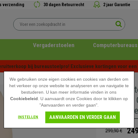
is verzending
30 dagen Retourrecht
2 jaar Garantie
Vergaderstoelen
Computerbureaus
ruitverkoop bij bureaustoelpro! Exclusieve kortingen voor een b
We gebruiken onze eigen cookies en cookies van derden om
het verkeer op onze website te analyseren en uw navigatie te
Bureaust
bestuderen. U kan meer informatie vinden in ons
Metalen 
Cookiebeleid
. U aanvaardt onze Cookies door te klikken op
"Aanvaarden en verder gaan".
Crèmekle
AANVAARDEN EN VERDER GAAN
INSTELLEN
249
299,90 €