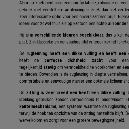
Als u op zoek bent naar een comfortabele, robuuste en veelz
gebruik met verstelbare armleuningen, zoek dan niet verde
zeer interessante optie voor een onverslaanbare prijs. Niema
ideaal voor zowel thuis als op kantoor, een echte
allrounder
Hij is in
verschillende kleuren beschikbaar
, dus u kan de
past. Zijn klassieke en eenvoudige stijl is tegelijkertijd functi
De
rugleuning heeft een dikke vulling en heeft ee
heeft de
perfecte dichtheid
:
zacht
voor een
tegelijkertijd
stevig
om vermoeidheid te voorkomen en een 
te bieden. Bovendien is de rugleuning in diepte verstelbaar
comfortabele en eenvoudige manier een optimale lichaamsh
De
zitting is zeer breed een heeft een dikke vulling
.
urenlang gebruiken zonder vermoeidheid te ondervinden. H
kantelmechanisme
, een systeem waarmee de rugleuning 
terwijl de hoek ten opzichte van de zitting hetzelfde blijft. 
wervelkolom en zorgt voor een grotere bewegingsvrijheid.