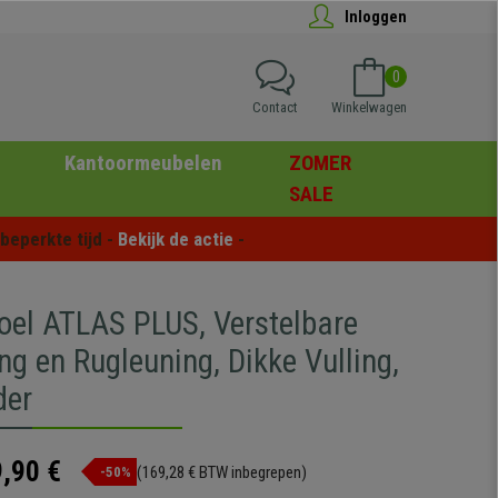
Inloggen
0
Contact
Winkelwagen
Kantoormeubelen
ZOMER
SALE
eperkte tijd - 
Bekijk de actie
 -
oel ATLAS PLUS, Verstelbare
g en Rugleuning, Dikke Vulling,
der
,90 €
(169,28 € BTW inbegrepen)
-50%