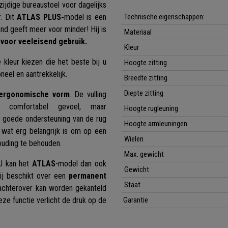
ijdige bureaustoel voor dagelijks
r. Dit
ATLAS PLUS-
model is een
Technische eigenschappen:
nd geeft meer voor minder! Hij is
Materiaal
 voor veeleisend gebruik.
Kleur
 kleur kiezen die het beste bij u
Hoogte zitting
oneel en aantrekkelijk.
Breedte zitting
Diepte zitting
n ergonomische vorm
. De vulling
 comfortabel gevoel, maar
Hoogte rugleuning
goede ondersteuning van de rug
Hoogte armleuningen
, wat erg belangrijk is om op een
Wielen
ouding te behouden.
Max. gewicht
 U kan het
ATLAS
-model dan ook
Gewicht
ij beschikt over een
permanent
Staat
achterover kan worden gekanteld
Deze functie verlicht de druk op de
Garantie