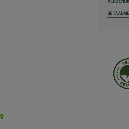
VERZENDI
BETAALM
ng