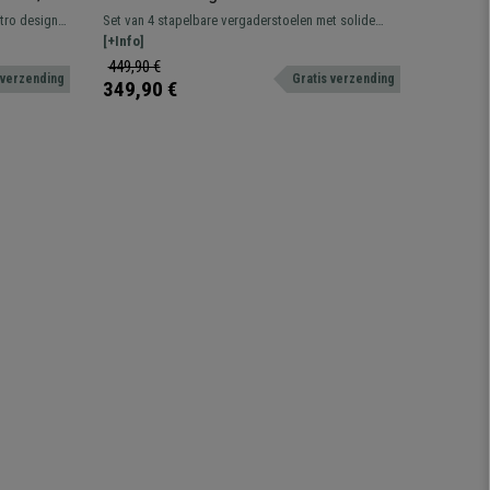
e Metalen
TERRANOVA, Stapelbaar, Metalen
Constru
tro design,
Set van 4 stapelbare vergaderstoelen met solide
Milky Rob
frame, Zwart en Wit
oor te
metalen frame, gewatteerde zitting en ademende
[+Info]
Ideaal vo
[+Info]
rugleuning. Zeer stevig en praktisch. Gratis
recepties.
449,90 €
449,90 
 verzending
Gratis verzending
verzending!
349,90 €
299,90