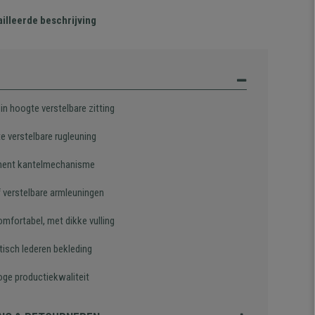
illeerde beschrijving
in hoogte verstelbare zitting
te verstelbare rugleuning
ent kantelmechanisme
f verstelbare armleuningen
omfortabel, met dikke vulling
tisch lederen bekleding
oge productiekwaliteit