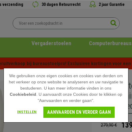
is verzending
30 dagen Retourrecht
2 jaar Garantie
Vergaderstoelen
Computerbureaus
ruitverkoop bij bureaustoelpro! Exclusieve kortingen voor een b
We gebruiken onze eigen cookies en cookies van derden om
het verkeer op onze website te analyseren en uw navigatie te
Bureaust
bestuderen. U kan meer informatie vinden in ons
Armleunin
Cookiebeleid
. U aanvaardt onze Cookies door te klikken op
"Aanvaarden en verder gaan".
in Wit Le
AANVAARDEN EN VERDER GAAN
INSTELLEN
139
279,90 €