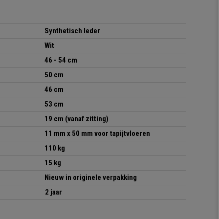
Synthetisch leder
Wit
46 - 54 cm
50 cm
46 cm
53 cm
19 cm (vanaf zitting)
11 mm x 50 mm voor tapijtvloeren
110 kg
15 kg
Nieuw in originele verpakking
2 jaar