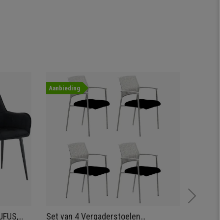
Aanbieding
UFUS,
Set van 4 Vergaderstoelen
Tweepe