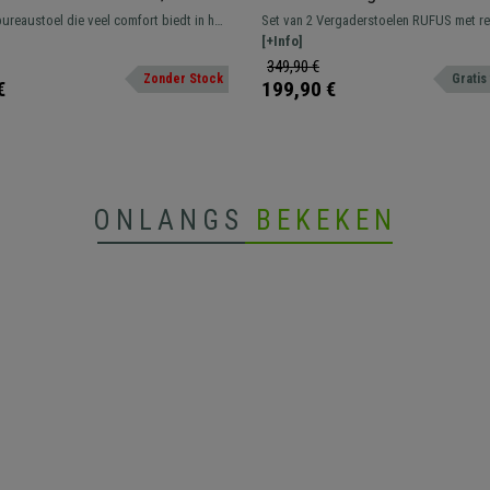
are Armleuningen, in Stof,
Elegant Retro Design, Zwart
reaustoel die veel comfort biedt in het
Set van 2 Vergaderstoelen RUFUS met re
Poten, Zwart Fluweel
ebruik. Verkrijgbaar in verschillende
ideaal om een klassieke sfeer in uw kant
[+Info]
afwerkingen.
creëren.
349,90 €
Zonder Stock
Gratis
€
199,90 €
ONLANGS
BEKEKEN