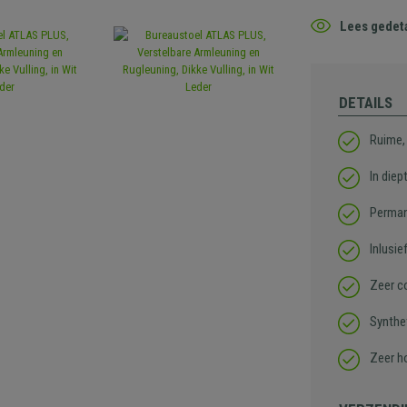
Lees gedeta
DETAILS
Ruime, 
In diep
Perman
Inlusie
Zeer c
Synthe
Zeer h