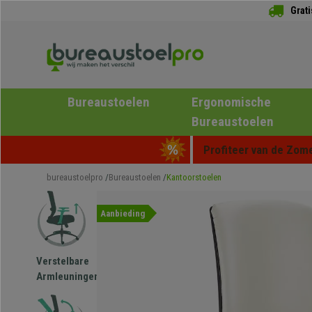
Grat
Bureaustoelen
Ergonomische
Bureaustoelen
Profiteer van de Zome
bureaustoelpro
Bureaustoelen
Kantoorstoelen
Aanbieding
Verstelbare
Armleuningen