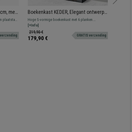
 cm, met
Boekenkast KEDER, Elegant ontwerp,
ASLAN 
80x23x192cm, in Hout Kleur Zwart
n plaatstaal
Hoge S-vormige boekenkast met 6 planken.
[+Info]
Gebouwd met hoogwaardige en duurzame
[+Info]
179,90 
materialen.
124,90
219,90 €
 verzending
GRATIS verzending
179,90 €