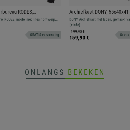
rbureau RODES,
Archiefkast DONY, 55x40x41
6cm, Lineair Ontwerp, in
4 laden van Staal, Kleur Wit
el RODES, model met lineair ontwerp,
DONY Archiefkast met laden, gemaakt va
 Groen Hout
werkblad en inclusief PC compartiment
en met grote opslagcapaciteit.
[+Info]
199,90 €
GRATIS verzending
Gratis
159,90 €
ONLANGS
BEKEKEN