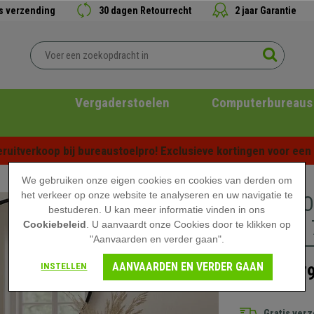
is verzending
30 dagen Retourrecht
2 jaar Garantie
Vergaderstoelen
Computerbureaus
ruitverkoop bij bureaustoelpro! Exclusieve kortingen voor een b
We gebruiken onze eigen cookies en cookies van derden om
het verkeer op onze website te analyseren en uw navigatie te
Bureau OR
bestuderen. U kan meer informatie vinden in ons
2 Lades,
Cookiebeleid
. U aanvaardt onze Cookies door te klikken op
"Aanvaarden en verder gaan".
AANVAARDEN EN VERDER GAAN
INSTELLEN
179
229,90 €
Gratis ver