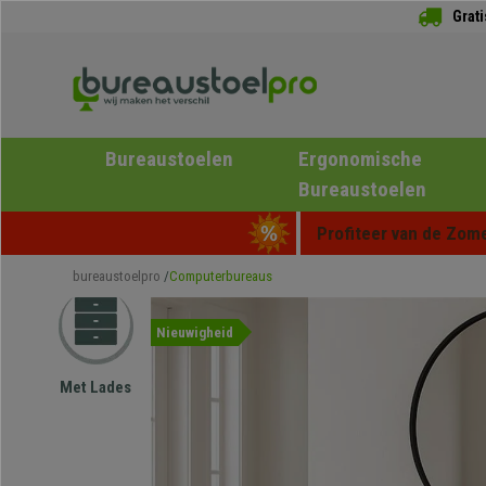
Grat
Bureaustoelen
Ergonomische
Bureaustoelen
Profiteer van de Zome
bureaustoelpro
Computerbureaus
Nieuwigheid
Met Lades