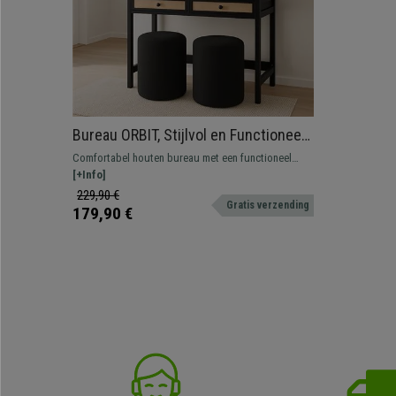
Bureau ORBIT, Stijlvol en Functioneel,
met 2 Lades, 78x110x60cm, Kleur
Comfortabel houten bureau met een functioneel
Zwart
design die uw werkruimte een elegant en opgeruimd
[+Info]
karakter geeft
229,90 €
Gratis verzending
179,90 €