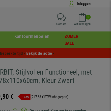
Inloggen
0
Contact
Winkelwagen
Kantoormeubelen
ZOMER
SALE
eperkte tijd - 
Bekijk de actie
 -
BIT, Stijlvol en Functioneel, met
 78x110x60cm, Kleur Zwart
,90 €
(217,68 € BTW inbegrepen)
-22%
zending
Op voorraad. Klaar om te verzenden