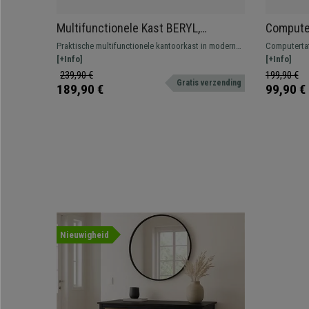
Multifunctionele Kast BERYL,
Compute
90x75x30 cm, in Hout, Kleur Beuk
120x60x7
Praktische multifunctionele kantoorkast in moderne
Computertaf
Zwart en
stijl met veel opbergruimte.
[+Info]
zeer groot 
[+Info]
239,90 €
199,90 €
Gratis verzending
189,90 €
99,90 €
Nieuwigheid