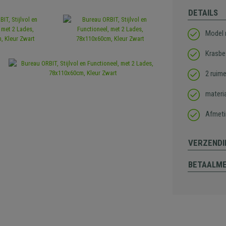
DETAILS
Model 
Krasbe
2 ruim
materi
Afmeti
VERZENDI
BETAALM