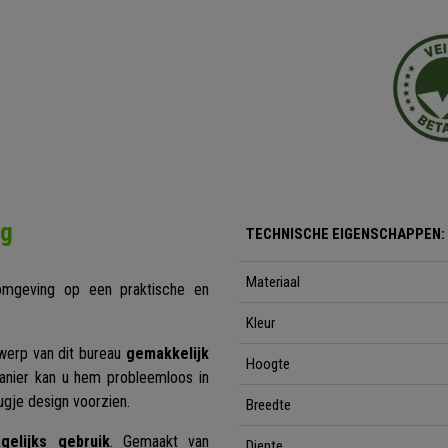
ng
TECHNISCHE EIGENSCHAPPEN:
Materiaal
omgeving op een praktische en
Kleur
twerp van dit bureau
gemakkelijk
Hoogte
anier kan u hem probleemloos in
ugje design voorzien.
Breedte
elijks gebruik
. Gemaakt van
Diepte