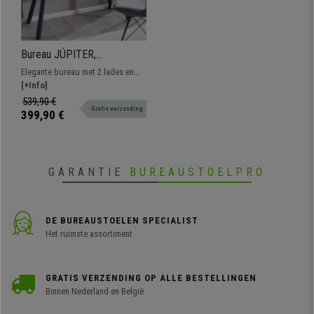
Bureau JÚPITER,
Geïntegreerd audiosysteem,
Elegante bureau met 2 lades en
120x55x76cm, Zwart en Eik
een geïntegreerd geluidssysteem.
[+Info]
Gemaakt van massief hout met
539,90 €
Gratis verzending
metalen poten.
399,90 €
GARANTIE
BUREAUSTOELPRO
DE BUREAUSTOELEN SPECIALIST
Het ruimste assortiment
GRATIS VERZENDING OP ALLE BESTELLINGEN
Binnen Nederland en België