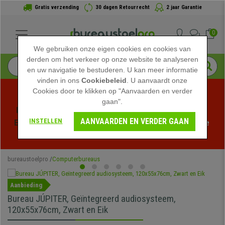
Gratis verzending
30 dagen Retourrecht
2 jaar Garantie
0
We gebruiken onze eigen cookies en cookies van
derden om het verkeer op onze website te analyseren
en uw navigatie te bestuderen. U kan meer informatie
vinden in ons
Cookiebeleid
. U aanvaardt onze
Cookies door te klikken op "Aanvaarden en verder
gaan".
Profiteer van de Zomeruitverkoop bij bureaustoelpro! 
AANVAARDEN EN VERDER GAAN
INSTELLEN
Exclusieve kortingen voor een beperkte tijd - 
Bekijk de 
actie
 -
bureaustoelpro
Computerbureaus
Aanbieding
Bureau JÚPITER, Geïntegreerd audiosysteem,
120x55x76cm, Zwart en Eik