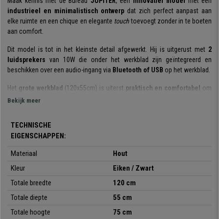
Maak kennis met de Bureau
JÚPITER
, een
innovatief model
met een
industrieel en minimalistisch ontwerp
dat zich perfect aanpast aan
elke ruimte en een chique en elegante
touch
toevoegt zonder in te boeten
aan comfort.
Dit model is tot in het kleinste detail afgewerkt. Hij is uitgerust met
2
luidsprekers
van 10W die onder het werkblad zijn geïntegreerd en
beschikken over een audio-ingang via
Bluetooth of USB
op het werkblad.
Het
grote werkblad
(120x55cm) is uiterst
praktisch en comfortabel
om
te studeren of werken. Bovendien is dit model uitgerust met
twee
Bekijk meer
praktische lades
waar u documenten of alledaagse voorwerpen kan
opbergen terwijl de werkplank netjes blijft.
TECHNISCHE
EIGENSCHAPPEN:
Bovendien worden de RCA-kabel van 50 cm en USB kabel van 120 cm
meegeleverd. U kan het geluidssyteem bedienen via het
geïntegreerde
Materiaal
Hout
zwarte bedieningselement
op het werkblad.
Kleur
Eiken / Zwart
Het werkblad en de lades zijn vervaardigd met
kwalitatief MDF-hout
,
Totale breedte
120 cm
terwijl de poten gemaakt zijn van
massief zwart metaal
. Aan de zijkanten
van de tafel bevinden zich twee zwarte PVC-inzetstukken die de bureau
Totale diepte
55 cm
een elegante en unieke toets geven.
Totale hoogte
75 cm