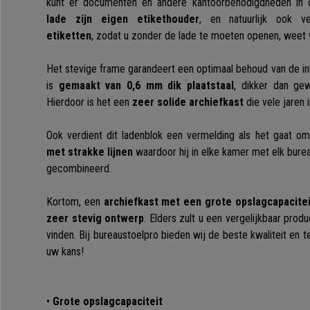
kunt er documenten en andere kantoorbenodigdheden in 
lade zijn eigen etikethouder
, en natuurlijk ook v
etiketten
, zodat u zonder de lade te moeten openen, weet w
Het stevige frame garandeert een optimaal behoud van de in
is
gemaakt van 0,6 mm dik plaatstaal
, dikker dan gew
Hierdoor is het een
zeer solide archiefkast
die vele jaren i
Ook verdient dit ladenblok een vermelding als het gaat o
met strakke lijnen
waardoor hij in elke kamer met elk bure
gecombineerd.
Kortom, een
archiefkast met een grote opslagcapacitei
zeer stevig ontwerp
. Elders zult u een vergelijkbaar produ
vinden. Bij bureaustoelpro bieden wij de beste kwaliteit en t
uw kans!
•
Grote opslagcapaciteit