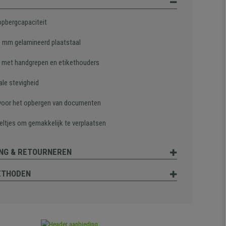
opbergcapaciteit
6 mm gelamineerd plaatstaal
s met handgrepen en etikethouders
le stevigheid
 voor het opbergen van documenten
eltjes om gemakkelijk te verplaatsen
NG & RETOURNEREN
ETHODEN