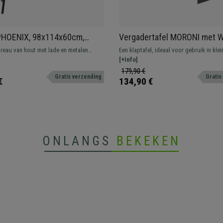
PHOENIX, 98x114x60cm,
Vergadertafel MORONI met Wielen en
le stijl, met Lade, Lichte
Opbergplanken, geschikt Vo
ureau van hout met lade en metalen
Een klaptafel, ideaal voor gebruik in klei
r MDF en Zwart Metaal
maximaal 6 personen, Zwart
trieel ontwerp van uitstekende kwaliteit
Voorzien van wielen en een handig opbe
[+Info]
cte afwerking.
179,90 €
Gratis verzending
Gratis
€
134,90 €
ONLANGS
BEKEKEN