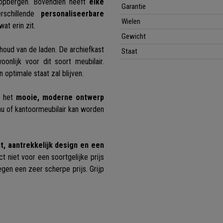
opbergen. Bovendien heeft
elke
Garantie
erschillende
personaliseerbare
Wielen
at erin zit.
Gewicht
houd van de laden. De archiefkast
Staat
oonlijk voor dit soort meubilair.
n optimale staat zal blijven.
m het
mooie, moderne ontwerp
au of kantoormeubilair kan worden
t, aantrekkelijk design en een
ct niet voor een soortgelijke prijs
egen een zeer scherpe prijs. Grijp