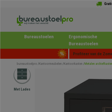
Grat
Bureaustoelen
Ergonomische
Bureaustoelen
Profiteer van de Zome
bureaustoelpro
Kantoormeubelen
Kantoorkasten
Metalen archiefkaste
Met Lades