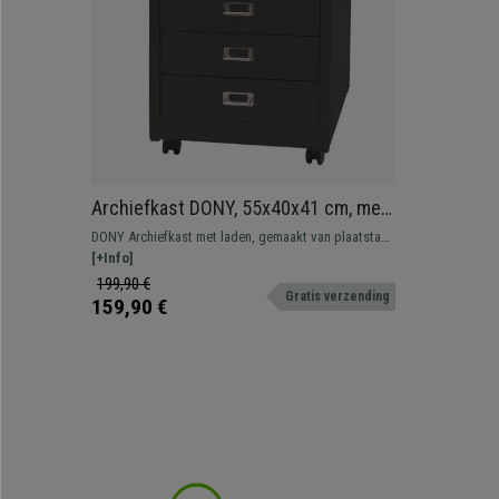
Archiefkast DONY, 55x40x41 cm, met
4 laden van Staal, Kleur Donkergrijs
DONY Archiefkast met laden, gemaakt van plaatstaal
en met grote opslagcapaciteit.
[+Info]
199,90 €
Gratis verzending
159,90 €