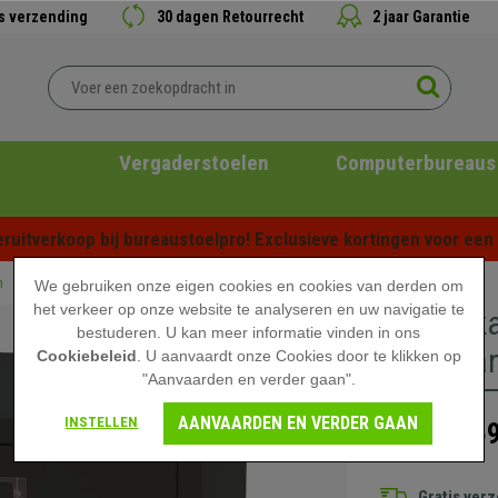
is verzending
30 dagen Retourrecht
2 jaar Garantie
Vergaderstoelen
Computerbureaus
ruitverkoop bij bureaustoelpro! Exclusieve kortingen voor een b
n
We gebruiken onze eigen cookies en cookies van derden om
het verkeer op onze website te analyseren en uw navigatie te
Archiefk
bestuderen. U kan meer informatie vinden in ons
laden van
Cookiebeleid
. U aanvaardt onze Cookies door te klikken op
"Aanvaarden en verder gaan".
AANVAARDEN EN VERDER GAAN
INSTELLEN
159
199,90 €
Gratis ver