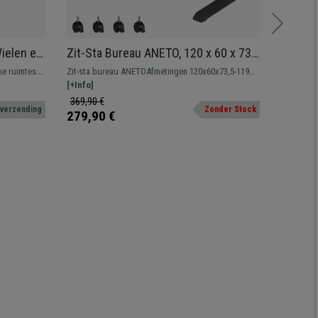
Zit-Sta Bureau ANETO, 120 x 60 x 73,5
Bureau
or
-119 cm, Geheugenfunctie met 3
Opbergp
ne ruimtes.
Zit-sta bureau ANETOAfmetingen 120x60x73,5-119
Kantoortafel EVOKE. Afm
Hoogtes, Zwart Blad en Zwart Frame
Bruine
rgvak.
cm hoog. Geheugenfunctie met 3 Hoogtes,
[+Info]
hoog Bureau met een groot werkoppervlak en
[+Info]
blastbaar tot 80 kg
opbergpla
369,90 €
199,90 
 verzending
Zonder Stock
279,90 €
149,90