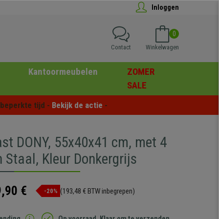
Inloggen
0
Contact
Winkelwagen
Kantoormeubelen
ZOMER
SALE
eperkte tijd - 
Bekijk de actie
 -
ast DONY, 55x40x41 cm, met 4
 Staal, Kleur Donkergrijs
,90 €
(193,48 € BTW inbegrepen)
-20%
zending
Op voorraad. Klaar om te verzenden