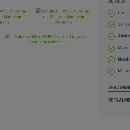
DETAILS
Grote 
Van 0,
4 lade
Maxima
Ideaal
Met wi
VERZENDI
BETAALM