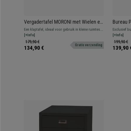
Vergadertafel MORONI met Wielen en
Bureau 
Opbergplanken, geschikt Voor
Industrië
Een klaptafel, ideaal voor gebruik in kleine ruimtes.
Exclusief b
maximaal 6 personen,Eiken
houtkleu
Voorzien van wielen en een handig opbergvak.
[+Info]
poten. Indus
[+Info]
en met perfe
179,90 €
199,90 €
Gratis verzending
134,90 €
139,90 