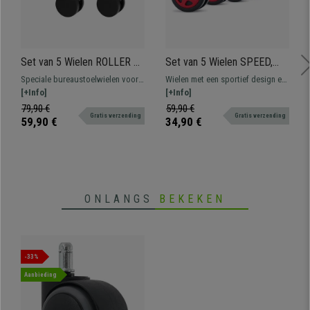
Set van 5 Wielen ROLLER 3,
Set van 5 Wielen SPEED,
11x60mm, Geschikt voor
11x50mm, Sportief
Speciale bureaustoelwielen voor
Wielen met een sportief design en
Tapijtvloeren
Ontwerp, Rubberen Coating,
vloerbedekking. Robuust en
[+Info]
felle kleuren, ontworpen voor wie
[+Info]
Rood
slijtvast.
prestaties en een aantrekkelijk
79,90 €
59,90 €
Gratis verzending
Gratis verzending
uiterlijk wil combineren.
59,90 €
34,90 €
ONLANGS
BEKEKEN
-33%
Aanbieding