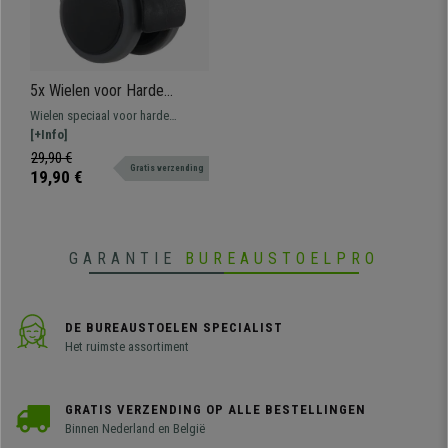
5x Wielen voor Harde
Vloeren 11mm/50mm
Wielen speciaal voor harde
Belastbaar tot 150 kg.
vloeren (parket, laminaat, tegels,
[+Info]
Speciaal voor parket en
etc.). Ze laten geen krassen of
29,90 €
tegelvloeren
Gratis verzending
vlekken achter omdat ze een
19,90 €
zachtere, soepelere coating
hebben dan standaard wielen.
GARANTIE
BUREAUSTOELPRO
DE BUREAUSTOELEN SPECIALIST
Het ruimste assortiment
GRATIS VERZENDING OP ALLE BESTELLINGEN
Binnen Nederland en België