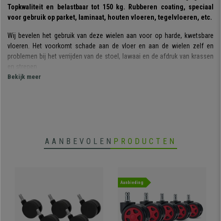
Topkwaliteit en belastbaar tot 150 kg. Rubberen coating, speciaal
voor gebruik op parket, laminaat, houten vloeren, tegelvloeren, etc.
Wij bevelen het gebruik van deze wielen aan voor op harde, kwetsbare
vloeren. Het voorkomt schade aan de vloer en aan de wielen zelf en
problemen bij het verrijden van de stoel, lawaai en de afdruk van krassen
en strepen.
Bekijk meer
Bovendien zijn deze wielen speciaal ontworpen om tot 150 kg te
dragen. Kwaliteitswielen met een maximale garantie en stevigheid.
•
Wielen voor harde vloeren
AANBEVOLEN
PRODUCTEN
• Voor stoelen met 11mm bevestigingsstift
•
Belastbaar tot 150 kg
• Laten geen krassen achter op de vloer
•
Perfect voor gebruik op parket, tegelvloeren, etc.
• Rubberen coating
Aanbieding