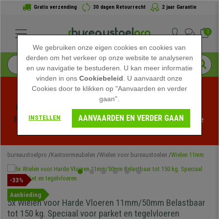
Gratis verzending
30 dagen Retourrecht
2 jaar Garantie
0
We gebruiken onze eigen cookies en cookies van
derden om het verkeer op onze website te analyseren
en uw navigatie te bestuderen. U kan meer informatie
vinden in ons
Cookiebeleid
. U aanvaardt onze
Cookies door te klikken op "Aanvaarden en verder
gaan".
Profiteer van de Zomeruitverkoop bij bureaustoelpro! 
AANVAARDEN EN VERDER GAAN
INSTELLEN
Exclusieve kortingen voor een beperkte tijd - 
Bekijk de 
actie
 -
bureaustoelpro
Kantoormeubelen
Wielen voor bureaustoelen
Wielen 11mm
-33%
Aanbieding
5x Wielen voor Harde Vloeren 11mm/50mm Belastbaar
tot 150 kg. Speciaal voor parket en tegelvloeren