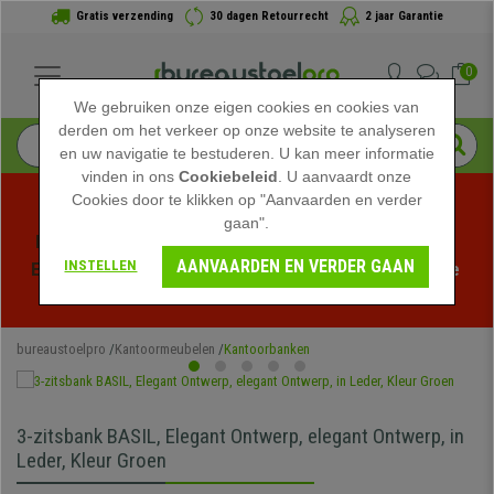
Gratis verzending
30 dagen Retourrecht
2 jaar Garantie
0
We gebruiken onze eigen cookies en cookies van
derden om het verkeer op onze website te analyseren
en uw navigatie te bestuderen. U kan meer informatie
vinden in ons
Cookiebeleid
. U aanvaardt onze
Cookies door te klikken op "Aanvaarden en verder
gaan".
Profiteer van de Zomeruitverkoop bij bureaustoelpro! 
AANVAARDEN EN VERDER GAAN
INSTELLEN
Exclusieve kortingen voor een beperkte tijd - 
Bekijk de 
actie
 -
bureaustoelpro
Kantoormeubelen
Kantoorbanken
3-zitsbank BASIL, Elegant Ontwerp, elegant Ontwerp, in
Leder, Kleur Groen