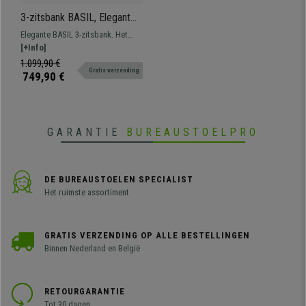
3-zitsbank BASIL, Elegant
Ontwerp, elegant Ontwerp,
Elegante BASIL 3-zitsbank. Het
in Leder, Kleur Groen
exclusieve ontwerp brengt stijl
[+Info]
naar elke ruimte. Design, kwaliteit
1.099,90 €
Gratis verzending
en stijl voor de beste prijs!
749,90 €
GARANTIE
BUREAUSTOELPRO
DE BUREAUSTOELEN SPECIALIST
Het ruimste assortiment
GRATIS VERZENDING OP ALLE BESTELLINGEN
Binnen Nederland en België
RETOURGARANTIE
Tot 30 dagen