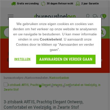
Gratis verzending
30 dagen Retourrecht
2 jaar Garantie
0
We gebruiken onze eigen cookies en cookies van
derden om het verkeer op onze website te analyseren
en uw navigatie te bestuderen. U kan meer informatie
vinden in ons
Cookiebeleid
. U aanvaardt onze
Cookies door te klikken op "Aanvaarden en verder
gaan".
Profiteer van de Zomeruitverkoop bij bureaustoelpro! 
AANVAARDEN EN VERDER GAAN
INSTELLEN
Exclusieve kortingen voor een beperkte tijd - 
Bekijk de 
actie
 -
bureaustoelpro
Kantoormeubelen
Kantoorbanken
3-zitsbank ARTIS, Prachtig Elegant Ontwerp,
Comfortabel en Veelzijdig, in Zwarte Stof