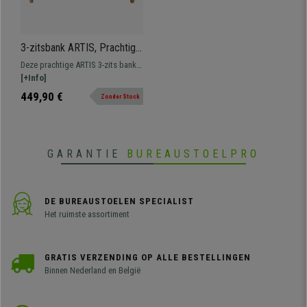
3-zitsbank ARTIS, Prachtig
Elegant Ontwerp,
Deze prachtige ARTIS 3-zits bank
Comfortabel en Veelzijdig,
is perfect als u op zoek bent naar
[+Info]
in Zwarte Stof
een klassiek, veelzijdig en
449,90 €
Zonder Stock
comfortabel model voor uw
kantoor of studeerkamer. Gemaakt
van hoogwaardige materialen.
GARANTIE
BUREAUSTOELPRO
DE BUREAUSTOELEN SPECIALIST
Het ruimste assortiment
GRATIS VERZENDING OP ALLE BESTELLINGEN
Binnen Nederland en België