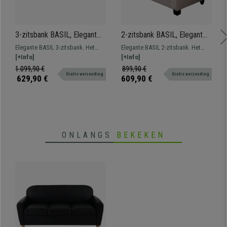
3-zitsbank BASIL, Elegant
2-zitsbank BASIL, Elegant
Ontwerp, elegant Ontwerp,
Ontwerp, elegant Ontwerp,
Elegante BASIL 3-zitsbank. Het
Elegante BASIL 2-zitsbank. Het
in Leder, Kleur Zwart
in Leder, Kleur Beige
exclusieve ontwerp brengt stijl
[+Info]
exclusieve ontwerp brengt stijl
[+Info]
naar elke ruimte. Design, kwaliteit
naar elke ruimte. Design, kwaliteit
1.099,90 €
899,90 €
Gratis verzending
Gratis verzending
en stijl voor de beste prijs!
en stijl voor de beste prijs!
629,90 €
609,90 €
ONLANGS
BEKEKEN