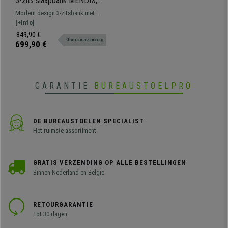
3-zits slaapbank MENDIX,
Slaapfunctie 180 x 110 cm,
Modern design 3-zitsbank met
Modern Ontwerp, Groot
dikke vulling en rubberhouten
[+Info]
Comfort, in Beige Stof
poten.
849,90 €
Gratis verzending
699,90 €
GARANTIE
BUREAUSTOELPRO
DE BUREAUSTOELEN SPECIALIST
Het ruimste assortiment
GRATIS VERZENDING OP ALLE BESTELLINGEN
Binnen Nederland en België
RETOURGARANTIE
Tot 30 dagen