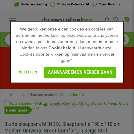
Gratis verzending
30 dagen Retourrecht
2 jaar Garantie
0
We gebruiken onze eigen cookies en cookies van
derden om het verkeer op onze website te analyseren
en uw navigatie te bestuderen. U kan meer informatie
vinden in ons
Cookiebeleid
. U aanvaardt onze
Cookies door te klikken op "Aanvaarden en verder
gaan".
Profiteer van de Zomeruitverkoop bij bureaustoelpro! 
AANVAARDEN EN VERDER GAAN
INSTELLEN
Exclusieve kortingen voor een beperkte tijd - 
Bekijk de 
actie
 -
bureaustoelpro
Kantoormeubelen
Kantoorbanken
Nieuwigheid
3-zits slaapbank MENDIX, Slaapfunctie 180 x 110 cm,
Modern Ontwerp, Groot Comfort, in Beige Stof