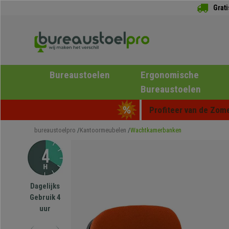
Grat
Bureaustoelen
Ergonomische
Bureaustoelen
Profiteer van de Zome
bureaustoelpro
Kantoormeubelen
Wachtkamerbanken
Dagelijks
Gebruik 4
uur