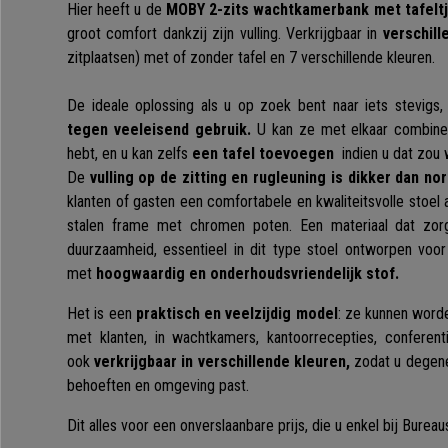
Hier heeft u de
MOBY 2-zits wachtkamerbank met tafelt
groot comfort dankzij zijn vulling. Verkrijgbaar in
verschill
zitplaatsen) met of zonder tafel en 7 verschillende kleuren.
De ideale oplossing als u op zoek bent naar iets stevigs,
tegen veeleisend gebruik.
U kan ze met elkaar combiner
hebt, en u kan zelfs
een tafel toevoegen
indien u dat zou
De
vulling op de zitting en rugleuning is dikker dan no
klanten of gasten een comfortabele en kwaliteitsvolle stoel 
stalen frame met chromen poten. Een materiaal dat zo
duurzaamheid, essentieel in dit type stoel ontworpen voor 
met
hoogwaardig en onderhoudsvriendelijk stof.
Het is een
praktisch en veelzijdig model
: ze kunnen worde
met klanten, in wachtkamers, kantoorrecepties, conferent
ook
verkrijgbaar in verschillende kleuren,
zodat u degene 
behoeften en omgeving past.
Dit alles voor een onverslaanbare prijs, die u enkel bij Burea