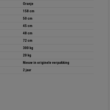
Oranje
158
cm
50 cm
45 cm
48 cm
72 cm
300 kg
20 kg
Nieuw in originele verpakking
2 jaar