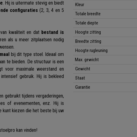
je
. Hij is uitermate stevig en biedt
Kleur
ende configuraties
(2, 3, 4 en 5
Totale breedte
Totale diepte
 van kwaliteit en dat
bestand is
Hoogte zitting
en als u meer zitplaatsen nodig
Breedte zitting
 wensen.
Hoogte rugleuning
rmaal
bij dit type stoel. Ideaal om
Max. gewicht
aan te bieden. De structuur is een
rgt voor maximale weerstand en
Gewicht
intensief gebruik.
Hij is bekleed
Staat
Garantie
n gebruikt tijdens vergaderingen,
ies of evenementen, enz. Hij is
kunt kiezen die het beste bij uw
ustoelpro kan vinden!