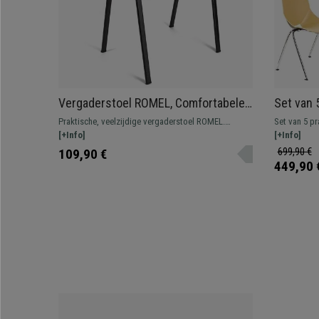
Vergaderstoel ROMEL, Comfortabele
Set van 
Zitting, Stapelbaar, Zwarte Poten,
Handig e
Praktische, veelzijdige vergaderstoel ROMEL.
Set van 5 p
Blauw Stoffen Bekleding
Beige
Comfortabel, bestendig en met een mooi, modern
[+Info]
spectaculai
[+Info]
ontwerp.
vergaderrui
699,90 €
109,90 €
Verkrijgbaar
449,90 