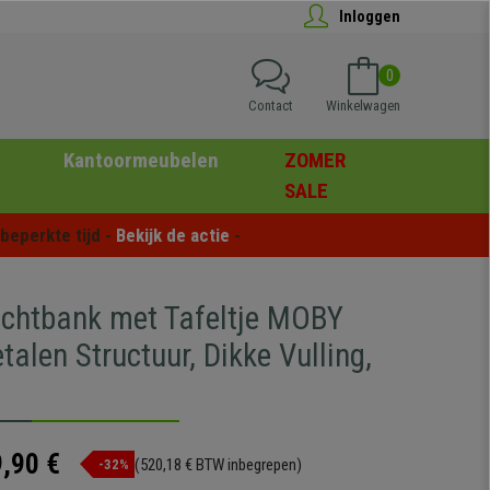
Inloggen
0
Contact
Winkelwagen
Kantoormeubelen
ZOMER
SALE
eperkte tijd - 
Bekijk de actie
 -
achtbank met Tafeltje MOBY
alen Structuur, Dikke Vulling,
,90 €
(520,18 € BTW inbegrepen)
-32%