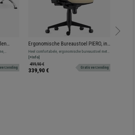
len
Ergonomische Bureaustoel PIERO, in
Ergono
f
Beige Stof, met Verstelbare
Metale
me,
Heel comfortabele, ergonomische bureaustoel met
Bureausto
Armleuningen
Verste
tting van
dikke vulling en verstelbare armleuningen. Maximaal
[+Info]
dag, met 
[+Info]
Lenden
ortabel.
comfort, geschikt voor intensief gebruik.
synchroon
499,90 €
859,90 
 verzending
Gratis verzending
ademende
339,90 €
549,90