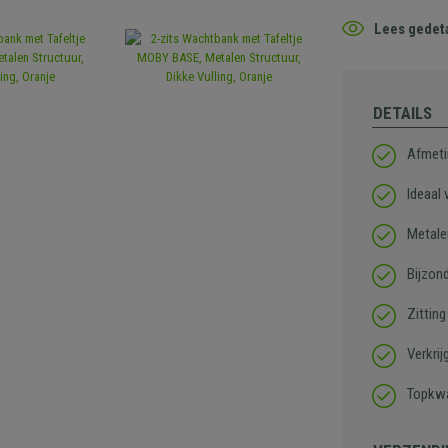
Lees gedeta
DETAILS
Afmeti
Ideaal
Metale
Bijzon
Zitting
Verkrij
Topkwa