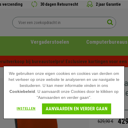
is verzending
30 dagen Retourrecht
2 jaar Garantie
Vergaderstoelen
Computerbureaus
ruitverkoop bij bureaustoelpro! Exclusieve kortingen voor een b
We gebruiken onze eigen cookies en cookies van derden om
het verkeer op onze website te analyseren en uw navigatie te
2-zits W
bestuderen. U kan meer informatie vinden in ons
BASE, Met
Cookiebeleid
. U aanvaardt onze Cookies door te klikken op
"Aanvaarden en verder gaan".
Oranje
AANVAARDEN EN VERDER GAAN
INSTELLEN
429
629,90 €