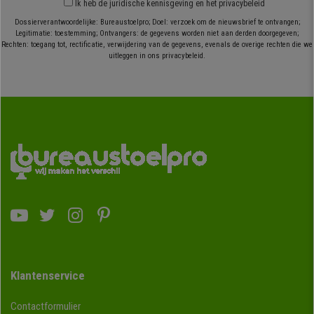
Ik heb
de juridische kennisgeving
en
het privacybeleid
Dossierverantwoordelijke: Bureaustoelpro; Doel: verzoek om de nieuwsbrief te ontvangen;
Legitimatie: toestemming; Ontvangers: de gegevens worden niet aan derden doorgegeven;
Rechten: toegang tot, rectificatie, verwijdering van de gegevens, evenals de overige rechten die we
uitleggen in ons privacybeleid.
Klantenservice
Contactformulier