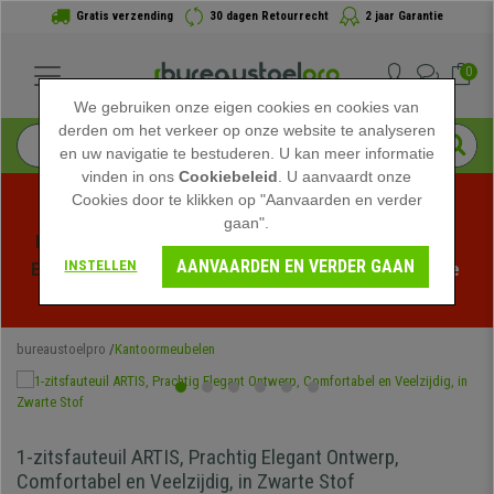
Gratis verzending
30 dagen Retourrecht
2 jaar Garantie
0
We gebruiken onze eigen cookies en cookies van
derden om het verkeer op onze website te analyseren
en uw navigatie te bestuderen. U kan meer informatie
vinden in ons
Cookiebeleid
. U aanvaardt onze
Cookies door te klikken op "Aanvaarden en verder
gaan".
Profiteer van de Zomeruitverkoop bij bureaustoelpro! 
AANVAARDEN EN VERDER GAAN
INSTELLEN
Exclusieve kortingen voor een beperkte tijd - 
Bekijk de 
actie
 -
bureaustoelpro
Kantoormeubelen
1-zitsfauteuil ARTIS, Prachtig Elegant Ontwerp,
Comfortabel en Veelzijdig, in Zwarte Stof