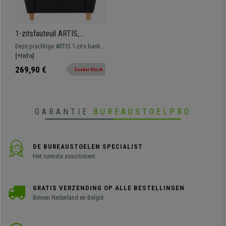
1-zitsfauteuil ARTIS,
Prachtig Elegant Ontwerp,
Deze prachtige ARTIS 1-zits bank
Comfortabel en Veelzijdig,
is perfect als u op zoek bent naar
[+Info]
in Zwarte Stof
een klassiek, veelzijdig en
269,90 €
Zonder Stock
comfortabel model voor uw
kantoor of studeerkamer. Gemaakt
van hoogwaardige materialen.
GARANTIE
BUREAUSTOELPRO
DE BUREAUSTOELEN SPECIALIST
Het ruimste assortiment
GRATIS VERZENDING OP ALLE BESTELLINGEN
Binnen Nederland en België