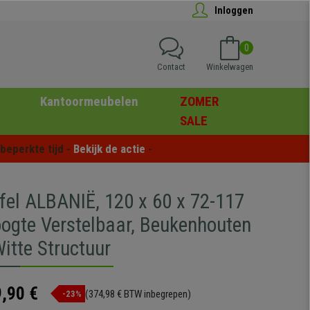
Inloggen
0
Contact
Winkelwagen
Kantoormeubelen
ZOMER
SALE
eperkte tijd - 
Bekijk de actie
 -
fel ALBANIË, 120 x 60 x 72-117
oogte Verstelbaar, Beukenhouten
itte Structuur
,90 €
(374,98 € BTW inbegrepen)
-23%