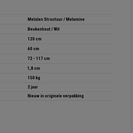
Metalen Structuur / Melamine
Beukenhout / Wit
120 cm
60 cm
72 - 117 cm
1,8 cm
150 kg
2 jaar
Nieuw in originele verpakking