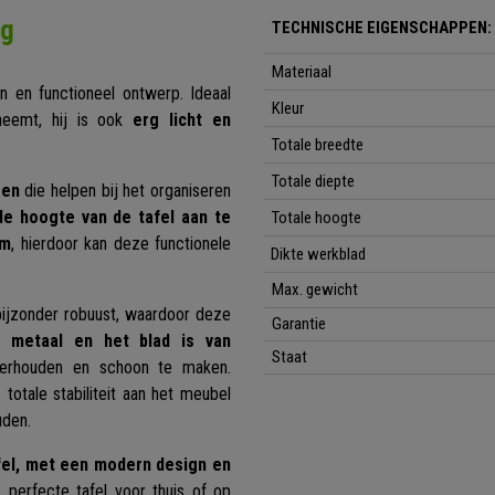
ng
TECHNISCHE EIGENSCHAPPEN:
Materiaal
en functioneel ontwerp. Ideaal
Kleur
neemt, hij is ook
erg licht en
Totale breedte
Totale diepte
ren
die helpen bij het organiseren
e hoogte van de tafel aan te
Totale hoogte
cm
, hierdoor kan deze functionele
Dikte werkblad
Max. gewicht
bijzonder robuust, waardoor deze
Garantie
t metaal en het blad is van
Staat
derhouden en schoon te maken.
 totale stabiliteit aan het meubel
uden.
afel, met een modern design en
perfecte tafel voor thuis of op