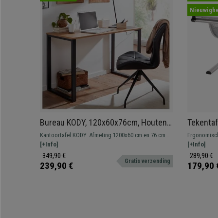
Nieuwighe
Bureau KODY, 120x60x76cm, Houten
Tekentaf
Blad en Metalen Structuur
Verstelb
Kantoortafel KODY. Afmeting 1200x60 cm en 76 cm
Ergonomisch
Wit
[+Info]
hoog. Metalen frame, houten blad.
en verstelbare 
[+Info]
oppervlak, p
349,90 €
289,90 €
Gratis verzending
met modern 
239,90 €
179,90 
ongelooflijke