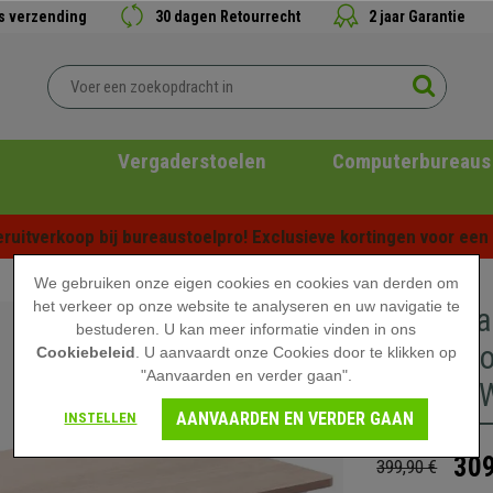
is verzending
30 dagen Retourrecht
2 jaar Garantie
Vergaderstoelen
Computerbureaus
ruitverkoop bij bureaustoelpro! Exclusieve kortingen voor een b
We gebruiken onze eigen cookies en cookies van derden om
het verkeer op onze website te analyseren en uw navigatie te
Bureauta
bestuderen. U kan meer informatie vinden in ons
cm, in H
Cookiebeleid
. U aanvaardt onze Cookies door te klikken op
"Aanvaarden en verder gaan".
Blad en W
AANVAARDEN EN VERDER GAAN
INSTELLEN
309
399,90 €