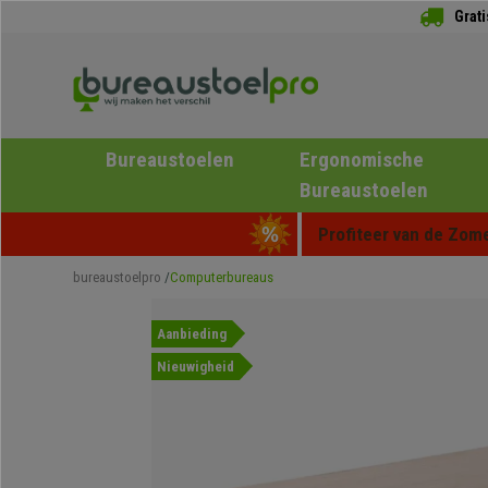
Grat
Bureaustoelen
Ergonomische
Bureaustoelen
Profiteer van de Zome
bureaustoelpro
Computerbureaus
Aanbieding
Nieuwigheid