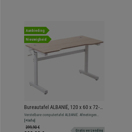
Aanbieding
Nieuwigheid
Bureautafel ALBANIË, 120 x 60 x 72-
117 cm, in Hoogte Verstelbaar,
Verstelbare computertafel ALBANIË. Afmetingen
Beukenhouten Blad en Witte
120x60x72-117 cm hoog. Zeer licht en gemakkelijk te
[+Info]
Structuur
vervoeren. Bijzonder resistent tot 150 kg.
399,90 €
Gratis verzending