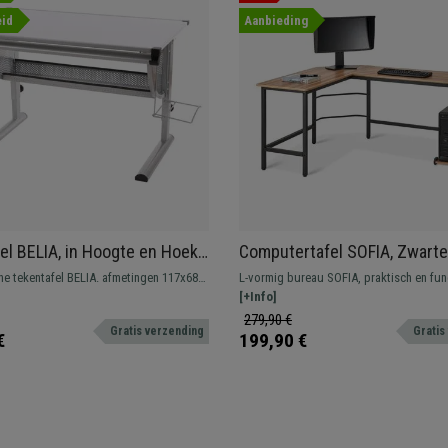
id
Aanbieding
el BELIA, in Hoogte en Hoek
Computertafel SOFIA, Zwart
aar Werkblad, 118 x 68 cm,
Structuur 168x125x75cm,
e tekentafel BELIA. afmetingen 117x68
L-vormig bureau SOFIA, praktisch en fun
Eikenhouten Blad
hoogte van 62 tot 92 cm. Kantelbaar
CPU-houder en voorzien van wielen.
[+Info]
erfect voor studie (gebruik vanaf 4 jaar)
279,90 €
Gratis verzending
Gratis
design, afgeronde afwerking voor een
€
199,90 €
 prijs.