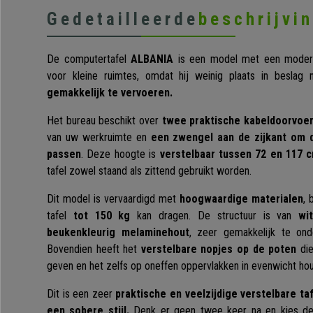
Gedetailleerde
beschrijvi
De computertafel
ALBANIA
is een model met een modern 
voor kleine ruimtes, omdat hij weinig plaats in beslag 
gemakkelijk te vervoeren.
Het bureau beschikt over
twee praktische kabeldoorvoe
van uw werkruimte en
een zwengel aan de zijkant om d
passen
. Deze hoogte is
verstelbaar tussen 72 en 117 
tafel zowel staand als zittend gebruikt worden.
Dit model is vervaardigd met
hoogwaardige materialen
, 
tafel
tot 150 kg
kan dragen. De structuur is van
wi
beukenkleurig melaminehout
, zeer gemakkelijk te on
Bovendien heeft het
verstelbare nopjes op de poten
die
geven en het zelfs op oneffen oppervlakken in evenwicht ho
Dit is een zeer
praktische en veelzijdige verstelbare t
een sobere stijl.
Denk er geen twee keer na en kies de 