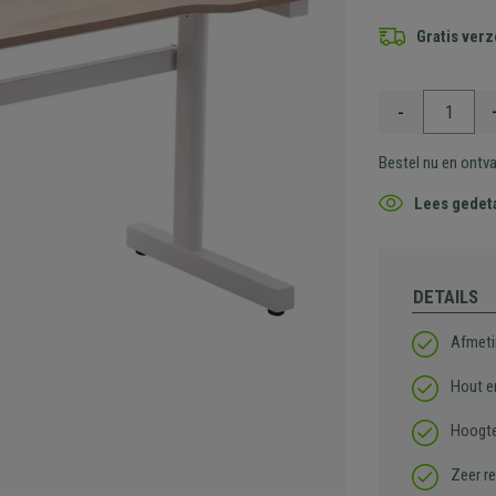
Gratis ver
-
Bestel nu en ontv
Lees gedeta
DETAILS
Afmeti
Hout e
Hoogte
Zeer re